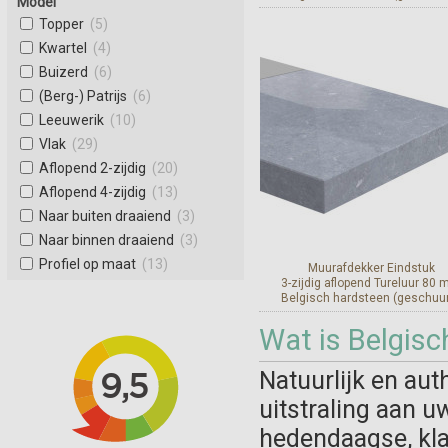
Model
Geschikt voor muurafdekker 
Topper
(5)
40 mm.
Kwartel
(4)
Buizerd
(6)
Bekijk en bestel
(Berg-) Patrijs
(6)
Leeuwerik
(10)
Vlak
(29)
Aflopend 2-zijdig
(20)
Aflopend 4-zijdig
(13)
Naar buiten draaiend
(3)
Naar binnen draaiend
(3)
Profiel op maat
(13)
Muurafdekker Eindstuk
3-zijdig aflopend Tureluur 80
Belgisch hardsteen (geschuu
Geschikt voor muurafdekker 
Wat is Belgisc
80 mm.
Natuurlijk en aut
Bekijk en bestel
uitstraling aan u
hedendaagse, klas