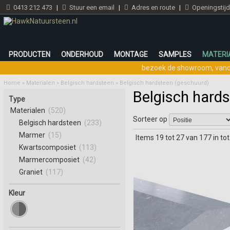
0413 212 473
|
Stuur een email
|
Adres en route
|
Openingstij
PRODUCTEN
ONDERHOUD
MONTAGE
SAMPLES
MATERI
bezoek de showroom
,
vand
Home
»
Materialen
»
Belgisch hardsteen
»
Belgisch hardsteen (geschuurd)
Belgisch hard
Type
Materialen
(520)
Sorteer op
Belgisch hardsteen
(233)
Marmer
(15)
Items 19 tot 27 van 177 in tot
Kwartscomposiet
(113)
Marmercomposiet
(42)
Graniet
(117)
Kleur