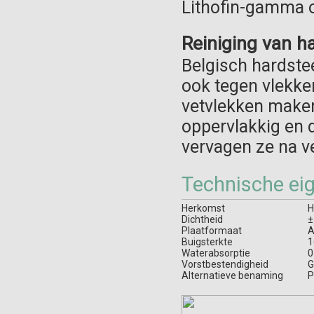
Lithofin-gamma o
Reiniging van h
Belgisch hardste
ook tegen vlekke
vetvlekken maken
oppervlakkig en d
vervagen ze na ve
Technische ei
Herkomst
H
Dichtheid
±
Plaatformaat
A
Buigsterkte
1
Waterabsorptie
0
Vorstbestendigheid
G
Alternatieve benaming
P