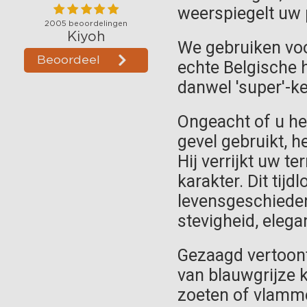
weerspiegelt uw 
We gebruiken voo
echte Belgische 
danwel 'super'-k
Ongeacht of u het
gevel gebruikt, h
Hij verrijkt uw te
karakter. Dit tij
levensgeschiedeni
stevigheid, elegan
Gezaagd vertoont 
van blauwgrijze 
zoeten of vlamme