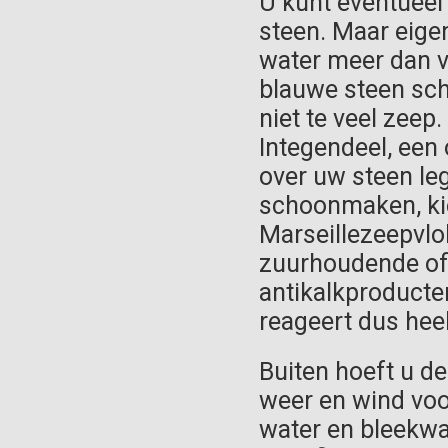
U kunt eventueel
steen. Maar eigen
water meer dan v
blauwe steen sch
niet te veel zeep
Integendeel, een
over uw steen leg
schoonmaken, kie
Marseillezeepvlok
zuurhoudende of
antikalkproducte
reageert dus heel
Buiten hoeft u d
weer en wind voor
water en bleekwat