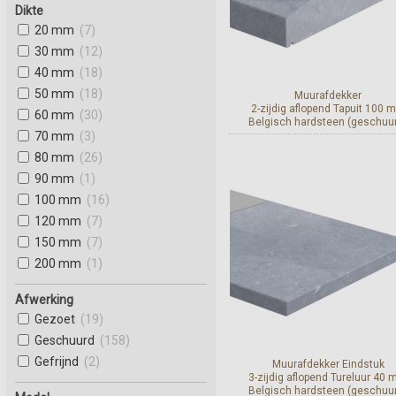
Dikte
20 mm
(7)
30 mm
(12)
40 mm
(18)
50 mm
(18)
Muurafdekker
2-zijdig aflopend Tapuit 100 
60 mm
(30)
Belgisch hardsteen (geschuu
70 mm
(3)
80 mm
(26)
Bekijk en bestel
90 mm
(1)
100 mm
(16)
120 mm
(7)
150 mm
(7)
200 mm
(1)
Afwerking
Gezoet
(19)
Geschuurd
(158)
Gefrijnd
(2)
Muurafdekker Eindstuk
3-zijdig aflopend Tureluur 40
Belgisch hardsteen (geschuu