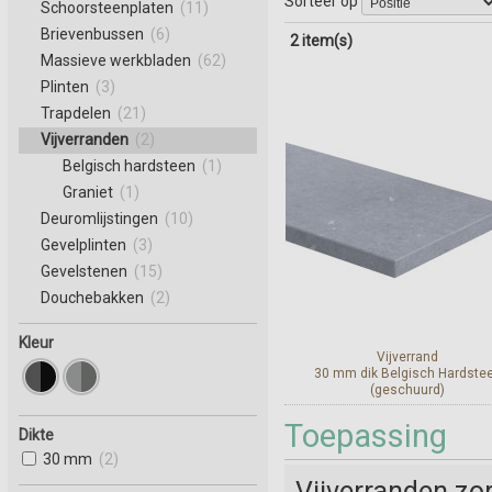
Sorteer op
Schoorsteenplaten
(11)
Brievenbussen
(6)
2 item(s)
Massieve werkbladen
(62)
Plinten
(3)
Trapdelen
(21)
Vijverranden
(2)
Belgisch hardsteen
(1)
Graniet
(1)
Deuromlijstingen
(10)
Gevelplinten
(3)
Gevelstenen
(15)
Douchebakken
(2)
Kleur
Vijverrand
30 mm dik Belgisch Hardste
(geschuurd)
Toepassing
Dikte
Bekijk en bestel
30 mm
(2)
Vijverranden zor