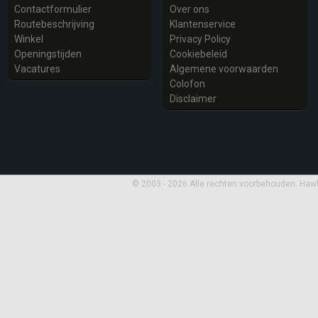
Contactformulier
Over ons
Routebeschrijving
Klantenservice
Winkel
Privacy Policy
Openingstijden
Cookiebeleid
Vacatures
Algemene voorwaarden
Colofon
Disclaimer
© 2003 - 2026 Alle rechten voorbehouden. Haw