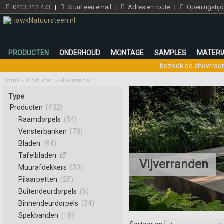
0413 212 473
|
Stuur een email
|
Adres en route
|
Openingstij
PRODUCTEN
ONDERHOUD
MONTAGE
SAMPLES
MATERI
bezoek de showro
Home
»
Producten
»
Vijverranden
Type
Producten
(432)
Raamdorpels
(54)
Vensterbanken
(78)
Bladen
(94)
Tafelbladen
Vijverranden
Muurafdekkers
(50)
Pilaarpetten
(25)
Buitendeurdorpels
(6)
Binnendeurdorpels
(34)
Spekbanden
(18)