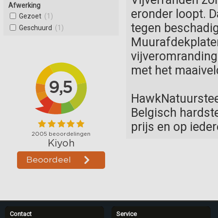
Afwerking
eronder loopt. 
Gezoet
(1)
tegen beschadig
Geschuurd
(1)
Muurafdekplaten
vijveromranding
met het maaivel
HawkNatuursteen
Belgisch hardste
prijs en op ied
Contact
Service