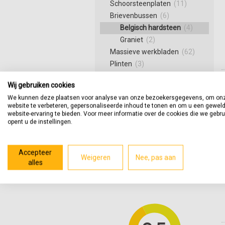
Schoorsteenplaten
(11)
Brievenbussen
(6)
Belgisch hardsteen
(4)
Graniet
(2)
Massieve werkbladen
(62)
Plinten
(3)
Trapdelen
(21)
Wij gebruiken cookies
Vijverranden
(2)
We kunnen deze plaatsen voor analyse van onze bezoekersgegevens, om on
Deuromlijstingen
(10)
website te verbeteren, gepersonaliseerde inhoud te tonen en om u een gewel
Gevelplinten
(3)
website-ervaring te bieden. Voor meer informatie over de cookies die we gebr
opent u de instellingen.
Gevelstenen
(15)
Douchebakken
(2)
Accepteer
Afwerking
Weigeren
Nee, pas aan
alles
Geschuurd
(4)