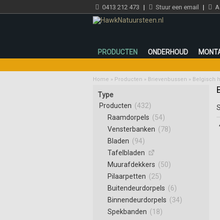
0413 212 473
|
Stuur een email
|
Ad
PRODUCTEN
ONDERHOUD
MONT
Home
»
Producten
»
Brievenbussen
»
Belgisch 
Type
Producten
(432)
S
Raamdorpels
(54)
Vensterbanken
(78)
Bladen
(94)
Tafelbladen
Muurafdekkers
(50)
Pilaarpetten
(25)
Buitendeurdorpels
(6)
Binnendeurdorpels
(34)
Spekbanden
(18)