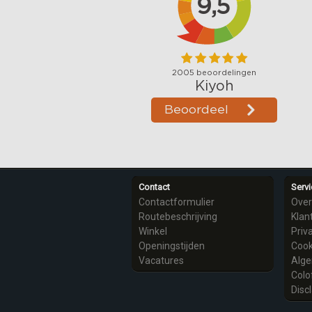
Contact
Servi
Contactformulier
Over
Routebeschrijving
Klan
Winkel
Priv
Openingstijden
Cook
Vacatures
Alg
Colo
Disc