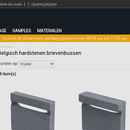
res en route
|
Openingstijden
AGE
SAMPLES
MATERIALEN
bezoek de showroom
,
vandaag geopend van 08:00 uur tot 17:00 uur
hardsteen
Belgisch hardstenen brievenbussen
orteer op
4 item(s)