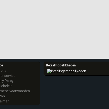
Bekijk en bestel
ce
Betaalmogelijkheden
 ons
tenservice
acy Policy
iebeleid
emene voorwaarden
fon
laimer