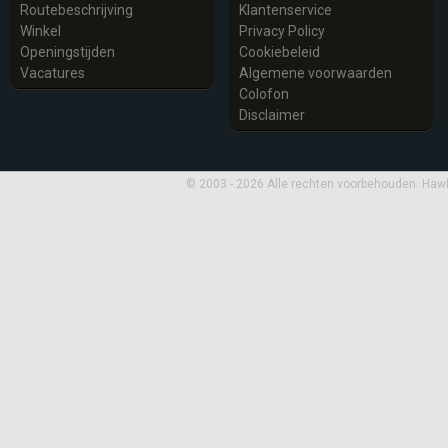
Routebeschrijving
Klantenservice
Winkel
Privacy Policy
Openingstijden
Cookiebeleid
Vacatures
Algemene voorwaarden
Colofon
Disclaimer
© 2003 - 2026 Alle rechten voorbehouden. Haw