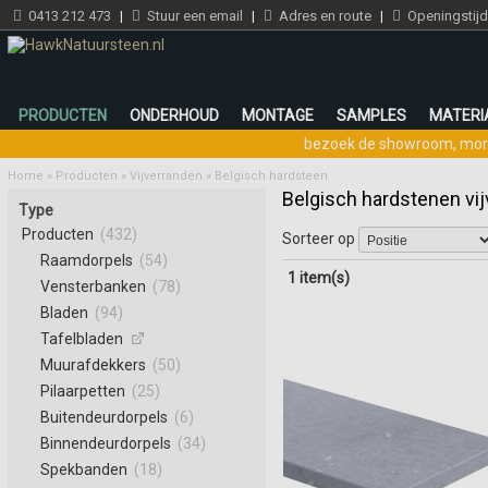
0413 212 473
|
Stuur een email
|
Adres en route
|
Openingstij
PRODUCTEN
ONDERHOUD
MONTAGE
SAMPLES
MATERI
bezoek de showroom
,
mor
Home
»
Producten
»
Vijverranden
»
Belgisch hardsteen
Belgisch hardstenen vi
Type
Producten
(432)
Sorteer op
Raamdorpels
(54)
1 item(s)
Vensterbanken
(78)
Bladen
(94)
Tafelbladen
Muurafdekkers
(50)
Pilaarpetten
(25)
Buitendeurdorpels
(6)
Binnendeurdorpels
(34)
Spekbanden
(18)