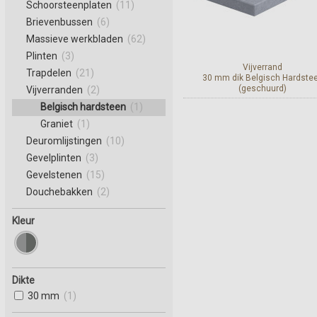
Schoorsteenplaten
(11)
Brievenbussen
(6)
Massieve werkbladen
(62)
Plinten
(3)
Vijverrand
Trapdelen
(21)
30 mm dik Belgisch Hardste
(geschuurd)
Vijverranden
(2)
Belgisch hardsteen
(1)
Bekijk en bestel
Graniet
(1)
Deuromlijstingen
(10)
Gevelplinten
(3)
Gevelstenen
(15)
Douchebakken
(2)
Kleur
Dikte
30 mm
(1)