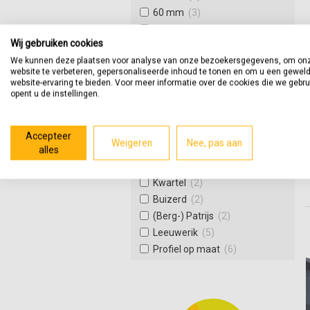
60 mm
(3)
70 mm
(1)
Wij gebruiken cookies
80 mm
(4)
We kunnen deze plaatsen voor analyse van onze bezoekersgegevens, om on
90 mm
(1)
website te verbeteren, gepersonaliseerde inhoud te tonen en om u een gewel
100 mm
(1)
website-ervaring te bieden. Voor meer informatie over de cookies die we gebr
opent u de instellingen.
Afwerking
Gezoet
(14)
Accepteer
Weigeren
Nee, pas aan
alles
Model
Topper
(2)
Kwartel
(2)
Buizerd
(2)
(Berg-) Patrijs
(2)
Leeuwerik
(5)
Profiel op maat
(6)