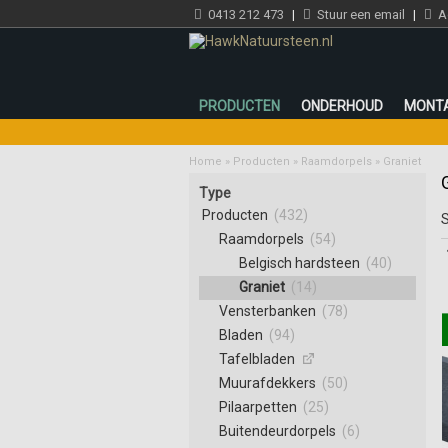
0413 212 473
|
Stuur een email
|
Ad
PRODUCTEN
ONDERHOUD
MONT
Home
»
Producten
»
Raamdorpels
»
Graniet
Type
Producten
(432)
S
Raamdorpels
(54)
Belgisch hardsteen
(40)
Graniet
(14)
Vensterbanken
(78)
Bladen
(94)
Tafelbladen
Muurafdekkers
(50)
Pilaarpetten
(25)
Buitendeurdorpels
(6)