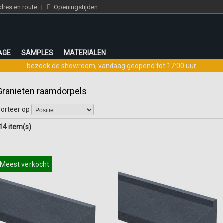
res en route
|
Openingstijden
AGE
SAMPLES
MATERIALEN
bezoek de showroom
,
vandaag geopend tot 17:00 uur
Granieten raamdorpels
orteer op
14 item(s)
Meest verkocht