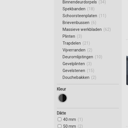
Binnendeurdorpels
(34)
Spekbanden
(18)
Schoorsteenplaten
(11)
Brievenbussen
(6)
Massieve werkbladen
(62)
Plinten
(3)
Trapdelen
(21)
Vijverranden
(2)
Deuromlijstingen
(10)
Gevelplinten
(3)
Gevelstenen
(15)
Douchebakken
(2)
Kleur
Dikte
40 mm
(1)
50 mm
(2)