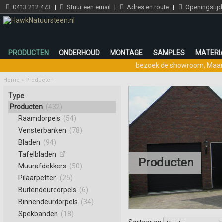
0413 212 473
|
Stuur een email
|
Adres en route
|
Openingstij
PRODUCTEN
ONDERHOUD
MONTAGE
SAMPLES
MATERI
bezoek de showroom
,
Maan
Home
»
Producten
Type
Producten
(432)
Raamdorpels
(54)
Vensterbanken
(78)
Bladen
(94)
Tafelbladen
Producten
Muurafdekkers
(50)
Pilaarpetten
(25)
Buitendeurdorpels
(6)
Binnendeurdorpels
(34)
Spekbanden
(18)
Sorteer op