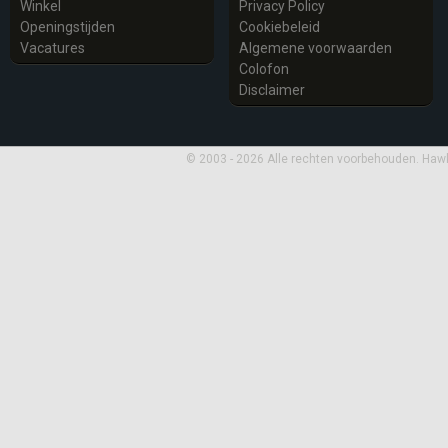
Winkel
Privacy Policy
Openingstijden
Cookiebeleid
Vacatures
Algemene voorwaarden
Colofon
Disclaimer
© 2003 - 2026 Alle rechten voorbehouden. Haw