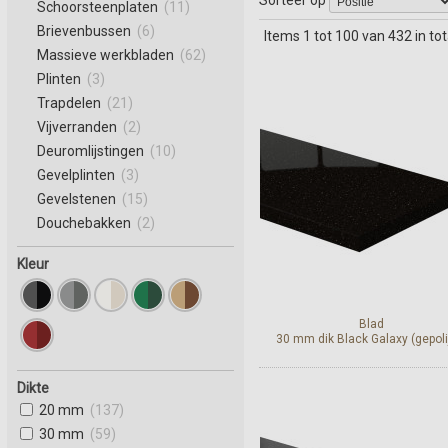
Schoorsteenplaten
(11)
Brievenbussen
(6)
Items 1 tot 100 van 432 in tot
Massieve werkbladen
(62)
Plinten
(3)
Trapdelen
(21)
Vijverranden
(2)
Deuromlijstingen
(10)
Gevelplinten
(3)
Gevelstenen
(15)
Douchebakken
(2)
Kleur
Blad
30 mm dik Black Galaxy (gepoli
Dikte
20 mm
(137)
Bekijk en bestel
30 mm
(59)