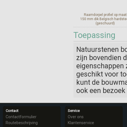
Raamdorpel profiel op maat
150 mm dik Belgisch hardste
(geschuurd)
Toepassing
Bekijk en bestel
Natuurstenen bo
zijn bovendien 
eigenschappen 
geschikt voor t
kunt de bouwmat
ook een bezoek
Contact
Service
Contactformulier
Over ons
Routebeschrijving
Klantenservice