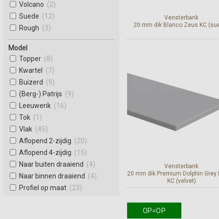
Volcano
(2)
Suede
(12)
Vensterbank
20 mm dik Blanco Zeus KC (su
Rough
(3)
Model
Topper
(8)
Bekijk en bestel
Kwartel
(7)
Buizerd
(9)
(Berg-) Patrijs
(9)
Leeuwerik
(16)
Tok
(1)
Vlak
(45)
Aflopend 2-zijdig
(20)
Aflopend 4-zijdig
(15)
Naar buiten draaiend
(4)
Vensterbank
20 mm dik Premium Dolphin Grey
Naar binnen draaiend
(4)
KC (velvet)
Profiel op maat
(23)
OP=OP
Bekijk en bestel