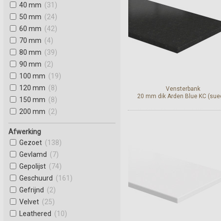
40 mm
(31)
50 mm
(24)
60 mm
(42)
70 mm
(4)
80 mm
(39)
90 mm
(2)
100 mm
(19)
120 mm
(8)
Vensterbank
20 mm dik Arden Blue KC (sue
150 mm
(8)
200 mm
(2)
Afwerking
Bekijk en bestel
Gezoet
(138)
Gevlamd
(7)
Gepolijst
(74)
Geschuurd
(161)
Gefrijnd
(2)
Velvet
(25)
Leathered
(10)