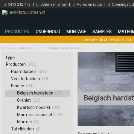
0413 212 473
|
Stuur een email
|
Adres en route
|
Openingstij
PRODUCTEN
ONDERHOUD
MONTAGE
SAMPLES
MATERI
bezoek de showroom
,
mor
Home
»
Producten
»
Bladen
»
Belgisch hardsteen
Type
Producten
(432)
Raamdorpels
(54)
Vensterbanken
(78)
Bladen
(94)
Belgisch hardsteen
(20)
Belgisch hards
Graniet
(20)
Kwartscomposiet
(34)
Marmercomposiet
(14)
Marmer
(6)
Tafelbladen
Sorteer op