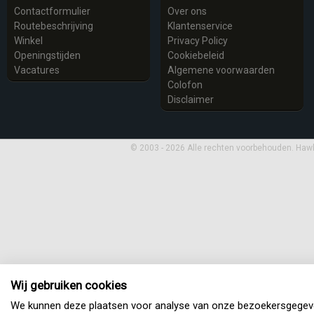
Bekijk en bestel
Contactformulier
Over ons
Routebeschrijving
Klantenservice
Winkel
Privacy Policy
Openingstijden
Cookiebeleid
Vacatures
Algemene voorwaarden
Colofon
Disclaimer
© 2003 - 2026 Alle rechten voorbehouden. Haw
Wij gebruiken cookies
We kunnen deze plaatsen voor analyse van onze bezoekersgegev