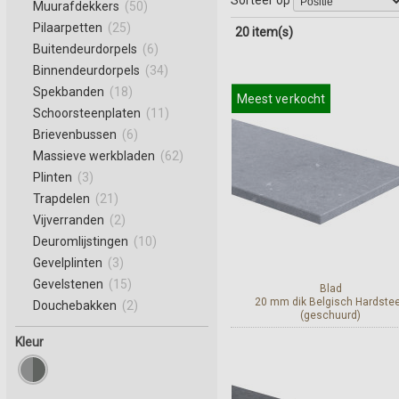
Muurafdekkers
(50)
Pilaarpetten
(25)
20 item(s)
Buitendeurdorpels
(6)
Binnendeurdorpels
(34)
Spekbanden
(18)
Meest verkocht
Schoorsteenplaten
(11)
Brievenbussen
(6)
Massieve werkbladen
(62)
Plinten
(3)
Trapdelen
(21)
Vijverranden
(2)
Deuromlijstingen
(10)
Gevelplinten
(3)
Gevelstenen
(15)
Blad
20 mm dik Belgisch Hardste
Douchebakken
(2)
(geschuurd)
Kleur
Bekijk en bestel