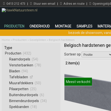
0413 212 473
|
Stuur een email
|
Adres en route
|
Openingstij
PRODUCTEN
ONDERHOUD
MONTAGE
SAMPLES
MATERI
bezoek de showroom
,
vand
Home
»
Producten
»
Gevelplinten
»
Belgisch hardsteen
Belgisch hardstenen ge
Type
Producten
(432)
Sorteer op
Raamdorpels
(54)
2 item(s)
Vensterbanken
(78)
Bladen
(94)
Tafelbladen
Meest verkocht
Muurafdekkers
(50)
Pilaarpetten
(25)
Buitendeurdorpels
(6)
Binnendeurdorpels
(34)
Spekbanden
(18)