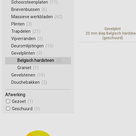
Schoorsteenplaten
(11)
Brievenbussen
(6)
Massieve werkbladen
(62)
Plinten
(3)
Gevelplint
Trapdelen
(21)
20 mm diep Belgisch Hardste
(geschuurd)
Vijverranden
(2)
Deuromlijstingen
(10)
Bekijk en bestel
Gevelplinten
(3)
Belgisch hardsteen
(2)
Graniet
(1)
Gevelstenen
(15)
Douchebakken
(2)
Afwerking
Gezoet
(1)
Geschuurd
(1)