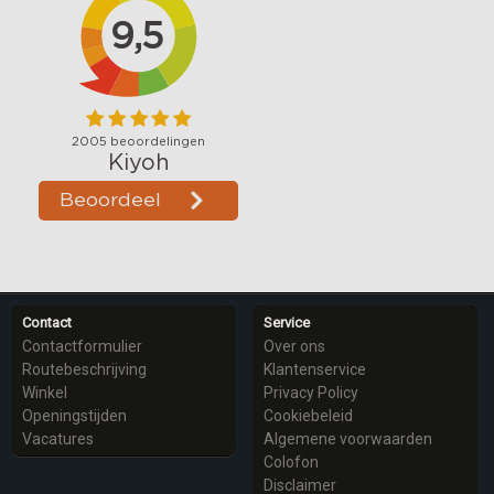
Contact
Service
Contactformulier
Over ons
Routebeschrijving
Klantenservice
Winkel
Privacy Policy
Openingstijden
Cookiebeleid
Vacatures
Algemene voorwaarden
Colofon
Disclaimer