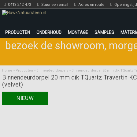
0413 212 473
|
Stuur een email
|
Adres en route
|
Openingstij
PRODUCTEN
ONDERHOUD
MONTAGE
SAMPLES
MATERI
bezoek de showroom
,
morge
Home
»
Producten
»
Binnendeurdorpels
»
Binnendeurdorpel 20 mm dik TQuartz Tra
Binnendeurdorpel 20 mm dik TQuartz Travertin KC
(velvet)
NIEUW