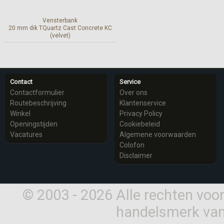
Vensterbank
20 mm dik TQuartz Cast Concrete KC
(velvet)
Meer info
Contact
Service
Contactformulier
Over ons
Routebeschrijving
Klantenservice
Winkel
Privacy Policy
Openingstijden
Cookiebeleid
Vacatures
Algemene voorwaarden
Colofon
Disclaimer
© 2003 - 2026 Alle rechten vo
handelsmerk van