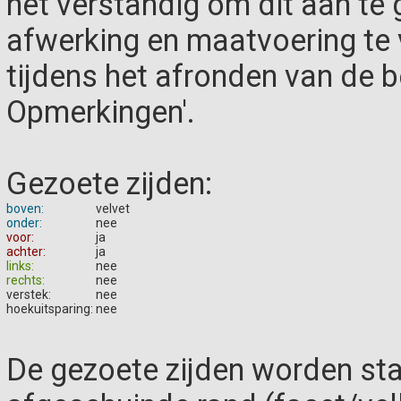
het verstandig om dit aan te g
afwerking en maatvoering te
tijdens het afronden van de be
Opmerkingen'.
Gezoete zijden:
boven:
velvet
onder:
nee
voor:
ja
achter:
ja
links:
nee
rechts:
nee
verstek:
nee
hoekuitsparing:
nee
De gezoete zijden worden st