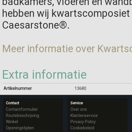
badkamers, vloeren en wandb
hebben wij kwartscomposiet 
Caesarstone®.
Meer informatie over Kwart
Extra informatie
Artikelnummer
13680
Contact
Service
Contactformulier
Over ons
Routebeschrijving
Klantenservice
Winkel
Privacy Policy
Openingstijden
Cookiebeleid