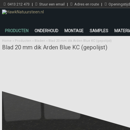
0413 212 473
|
Stuur een email
|
Adres en route
|
Openingstij
PRODUCTEN
ONDERHOUD
MONTAGE
SAMPLES
MATERI
Home
»
Producten
»
Bladen
»
Blad 20 mm dik Arden Blue KC (gepolijst)
Blad 20 mm dik Arden Blue KC (gepolijst)