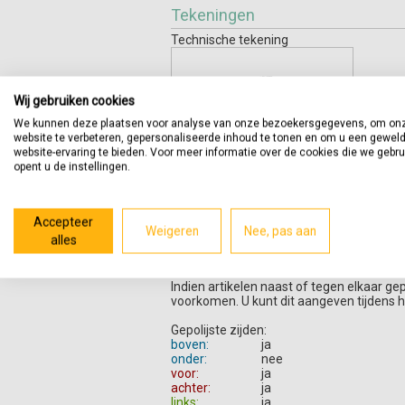
Tekeningen
Technische tekening
Wij gebruiken cookies
We kunnen deze plaatsen voor analyse van onze bezoekersgegevens, om on
website te verbeteren, gepersonaliseerde inhoud te tonen en om u een gewel
website-ervaring te bieden. Voor meer informatie over de cookies die we gebr
opent u de instellingen.
Productomschrijving
Accepteer
Bladen zijn bruikbaar voor allerlei toepas
Weigeren
Nee, pas aan
alles
Dit materiaal (marmer) is niet geschikt o
Indien artikelen naast of tegen elkaar ge
voorkomen. U kunt dit aangeven tijdens h
Gepolijste zijden:
boven:
ja
onder:
nee
voor:
ja
achter:
ja
links:
ja