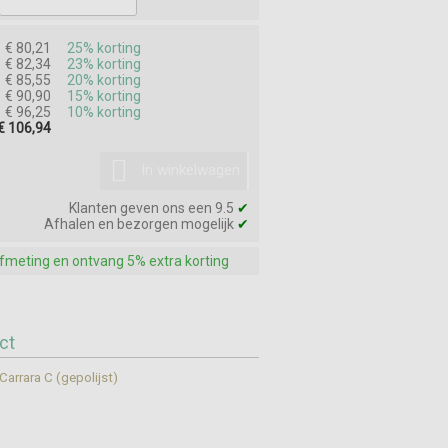
€ 80,21
25% korting
€ 82,34
23% korting
€ 85,55
20% korting
€ 90,90
15% korting
€ 96,25
10% korting
€ 106,94
In winkelwagen
Klanten geven ons een 9.5
✔
Afhalen en bezorgen mogelijk
✔
afmeting en ontvang 5% extra korting
ct
arrara C (gepolijst)