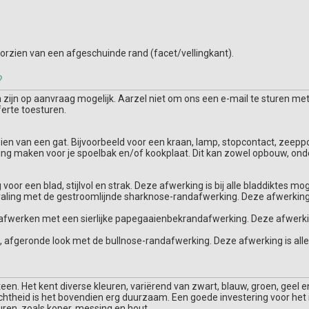
orzien van een afgeschuinde rand (facet/vellingkant).
?
ijn op aanvraag mogelijk. Aarzel niet om ons een e-mail te sturen met
ferte toesturen.
orzien van een gat. Bijvoorbeeld voor een kraan, lamp, stopcontact, zee
ring maken voor je spoelbak en/of kookplaat. Dit kan zowel opbouw, ond
voor een blad, stijlvol en strak. Deze afwerking is bij alle bladdiktes moge
traling met de gestroomlijnde sharknose-randafwerking. Deze afwerking i
afwerken met een sierlijke papegaaienbekrandafwerking. Deze afwerking 
ze, afgeronde look met de bullnose-randafwerking. Deze afwerking is all
 Het kent diverse kleuren, variërend van zwart, blauw, groen, geel en wi
ichtheid is het bovendien erg duurzaam. Een goede investering voor he
uren, zoals koper, messing en hout.