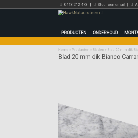
0413 212 473
|
Stuur een email
|
Ad
PRODUCTEN
ONDERHOUD
MONT
Home
»
Producten
»
Bladen
»
Blad 20 mm dik Bia
Blad 20 mm dik Bianco Carrara