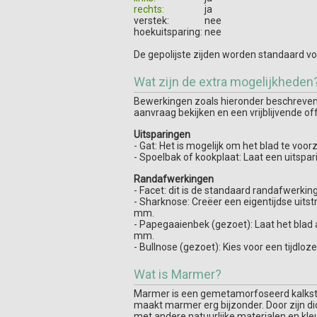
rechts:
ja
verstek:
nee
hoekuitsparing:
nee
De gepolijste zijden worden standaard vo
Wat zijn de extra mogelijkheden
Bewerkingen zoals hieronder beschreven z
aanvraag bekijken en een vrijblijvende of
Uitsparingen
- Gat: Het is mogelijk om het blad te vo
- Spoelbak of kookplaat: Laat een uitspa
Randafwerkingen
- Facet: dit is de standaard randafwerking 
- Sharknose: Creëer een eigentijdse uits
mm.
- Papegaaienbek (gezoet): Laat het blad 
mm.
- Bullnose (gezoet): Kies voor een tijdlo
Wat is Marmer?
Marmer is een gemetamorfoseerd kalksteen.
maakt marmer erg bijzonder. Door zijn d
met andere natuurlijke materialen en kle