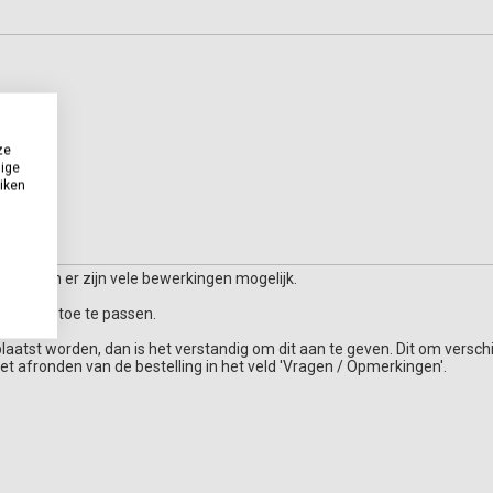
ze
dige
uiken
singen en er zijn vele bewerkingen mogelijk.
m buiten toe te passen.
plaatst worden, dan is het verstandig om dit aan te geven. Dit om verschi
et afronden van de bestelling in het veld 'Vragen / Opmerkingen'.