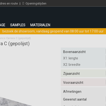
res en route
|
Openingstijden
AGE
SAMPLES
MATERIALEN
bezoek de showroom
,
vandaag geopend van 08:00 uur tot 17:00 uur
nco Carrara C (gepolijst)
 C (gepolijst)
Bovenaanzicht
X1: lengte
X2: breedte
Zijaanzicht
Vooraanzicht
Afmetingen
Gewenst aantal