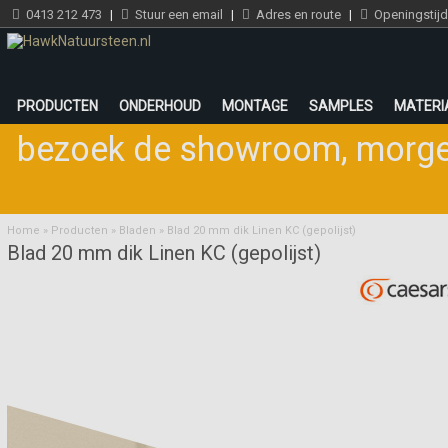
0413 212 473
|
Stuur een email
|
Adres en route
|
Openingstij
PRODUCTEN
ONDERHOUD
MONTAGE
SAMPLES
MATERI
bezoek de showroom
,
morge
Home
»
Producten
»
Bladen
»
Blad 20 mm dik Linen KC (gepolijst)
Blad 20 mm dik Linen KC (gepolijst)