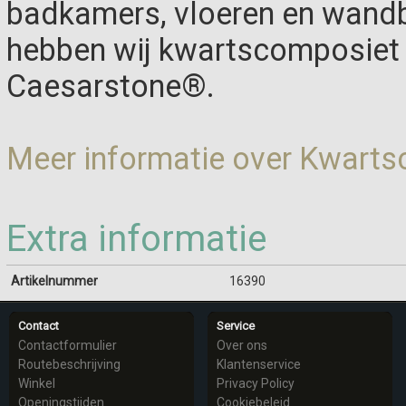
badkamers, vloeren en wandb
hebben wij kwartscomposiet 
Caesarstone®.
Meer informatie over Kwart
Extra informatie
Artikelnummer
16390
Contact
Service
Contactformulier
Over ons
Routebeschrijving
Klantenservice
Winkel
Privacy Policy
Openingstijden
Cookiebeleid