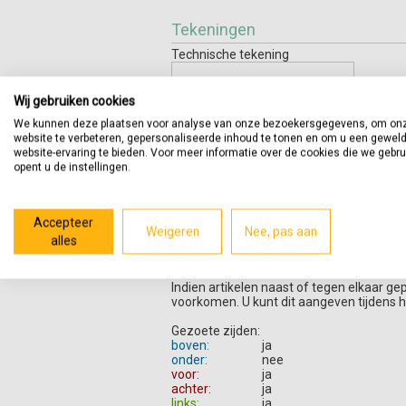
Tekeningen
Technische tekening
Wij gebruiken cookies
We kunnen deze plaatsen voor analyse van onze bezoekersgegevens, om on
website te verbeteren, gepersonaliseerde inhoud te tonen en om u een gewel
website-ervaring te bieden. Voor meer informatie over de cookies die we gebr
opent u de instellingen.
Productomschrijving
Accepteer
Weigeren
Nee, pas aan
alles
Bladen zijn bruikbaar voor allerlei toepas
Dit materiaal (marmer) is niet geschikt o
Indien artikelen naast of tegen elkaar ge
voorkomen. U kunt dit aangeven tijdens h
Gezoete zijden:
boven:
ja
onder:
nee
voor:
ja
achter:
ja
links:
ja