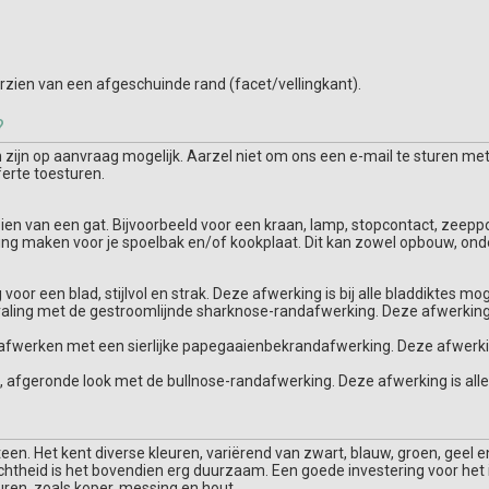
zien van een afgeschuinde rand (facet/vellingkant).
?
ijn op aanvraag mogelijk. Aarzel niet om ons een e-mail te sturen met
ferte toesturen.
orzien van een gat. Bijvoorbeeld voor een kraan, lamp, stopcontact, zee
ring maken voor je spoelbak en/of kookplaat. Dit kan zowel opbouw, ond
voor een blad, stijlvol en strak. Deze afwerking is bij alle bladdiktes moge
traling met de gestroomlijnde sharknose-randafwerking. Deze afwerking i
afwerken met een sierlijke papegaaienbekrandafwerking. Deze afwerking 
ze, afgeronde look met de bullnose-randafwerking. Deze afwerking is all
 Het kent diverse kleuren, variërend van zwart, blauw, groen, geel en wi
ichtheid is het bovendien erg duurzaam. Een goede investering voor he
uren, zoals koper, messing en hout.