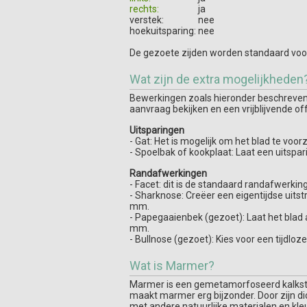
rechts:
ja
verstek:
nee
hoekuitsparing:
nee
De gezoete zijden worden standaard voor
Wat zijn de extra mogelijkheden
Bewerkingen zoals hieronder beschreven z
aanvraag bekijken en een vrijblijvende of
Uitsparingen
- Gat: Het is mogelijk om het blad te vo
- Spoelbak of kookplaat: Laat een uitspa
Randafwerkingen
- Facet: dit is de standaard randafwerking 
- Sharknose: Creëer een eigentijdse uits
mm.
- Papegaaienbek (gezoet): Laat het blad 
mm.
- Bullnose (gezoet): Kies voor een tijdlo
Wat is Marmer?
Marmer is een gemetamorfoseerd kalksteen.
maakt marmer erg bijzonder. Door zijn d
met andere natuurlijke materialen en kle