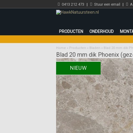
0413 212 473
|
Stuur een email
|
Ad
PRODUCTEN
ONDERHOUD
MONT
Home
»
Producten
»
Bladen
»
Blad 20 mm dik Ph
Blad 20 mm dik Phoenix (gez
NIEUW