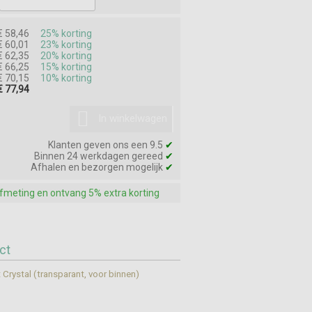
€ 58,46
25% korting
€ 60,01
23% korting
€ 62,35
20% korting
€ 66,25
15% korting
€ 70,15
10% korting
€ 77,94
In winkelwagen
Klanten geven ons een 9.5
✔
Binnen 24 werkdagen gereed
✔
Afhalen en bezorgen mogelijk
✔
afmeting en ontvang 5% extra korting
ct
t Crystal (transparant, voor binnen)