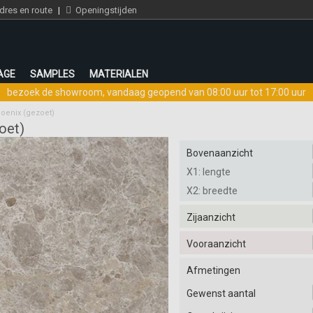
res en route
|
Openingstijden
AGE
SAMPLES
MATERIALEN
bezoek de showroom
,
vandaag geopend van 08:00 uur tot 17:00 uur
oenix (gezoet)
oet)
Bovenaanzicht
X1: lengte
X2: breedte
Zijaanzicht
Vooraanzicht
Afmetingen
Gewenst aantal