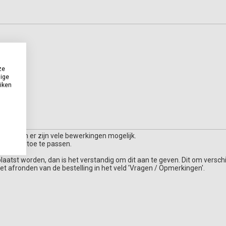
ze
dige
uiken
singen en er zijn vele bewerkingen mogelijk.
m buiten toe te passen.
plaatst worden, dan is het verstandig om dit aan te geven. Dit om verschi
et afronden van de bestelling in het veld 'Vragen / Opmerkingen'.