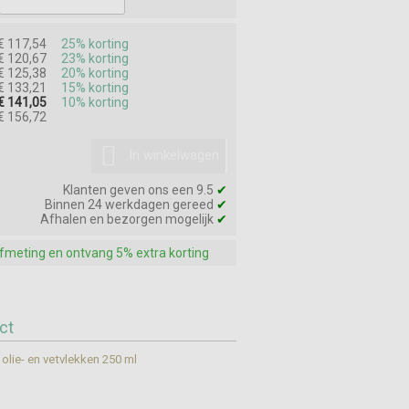
€ 117,54
25% korting
€ 120,67
23% korting
€ 125,38
20% korting
€ 133,21
15% korting
€ 141,05
10% korting
€ 156,72
In winkelwagen
Klanten geven ons een 9.5
✔
Binnen 24 werkdagen gereed
✔
Afhalen en bezorgen mogelijk
✔
afmeting en ontvang 5% extra korting
ct
olie- en vetvlekken 250 ml