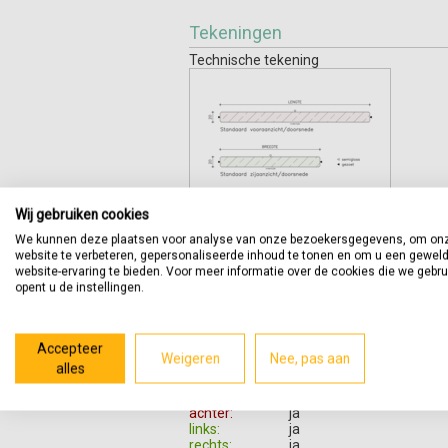
Tekeningen
Technische tekening
Wij gebruiken cookies
Productomschrijving
We kunnen deze plaatsen voor analyse van onze bezoekersgegevens, om on
website te verbeteren, gepersonaliseerde inhoud te tonen en om u een gewel
Bladen zijn bruikbaar voor allerlei toepas
website-ervaring te bieden. Voor meer informatie over de cookies die we gebr
opent u de instellingen.
Indien artikelen naast of tegen elkaar ge
voorkomen. U kunt dit aangeven tijdens h
Accepteer
Gezoete zijden:
Weigeren
Nee, pas aan
boven:
ja, semigloss
alles
onder:
nee
voor:
ja
achter:
ja
links:
ja
rechts:
ja