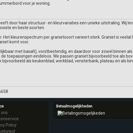
nummerbord voor je woning.
eft door haar structuur- en kleurvariaties een unieke uitstraling. Wij lev
oiste en beste soorten.
r. Het kleurenspectrum per granietsoort varieert sterk. Graniet is veelal 
aniet komt voor.
lijkbaar met basalt), vorstbestendig, en daardoor voor zowel binnen als b
 de toepassingen eindeloos. We passen graniet bijvoorbeeld toe als bove
k bijvoorbeeld als keukenblad, werkblad, vensterbank, plateau en als bi
6658
ce
Betaalmogelijkheden
 ons
tenservice
acy Policy
iebeleid