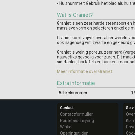
- Huisnummer: Gebruik het blad als huis
Wat is Graniet?
Graniet is een zeer harde steensoort en he
massieve vorm en selecteren enkel de mo
Graniet komt vrijwel overal ter wereld voo
ook nagenoeg wit, zwarte en gekleurd gr
Graniet is weinig poreus, zeer hard (verge
nauwelijks gevoelig voor zuren. Dit maakt
sidetables, bartafels en banken, maar oo
Meer informatie over Graniet
Extra informatie
Artikelnummer
1
Contact
Servi
Contactformulier
Over
Routebeschrijving
Klan
Winkel
Priv
Openingstijden
Cook