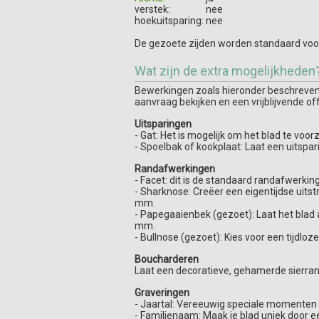
verstek:
nee
hoekuitsparing:
nee
De gezoete zijden worden standaard voor
Wat zijn de extra mogelijkheden
Bewerkingen zoals hieronder beschreven z
aanvraag bekijken en een vrijblijvende of
Uitsparingen
- Gat: Het is mogelijk om het blad te vo
- Spoelbak of kookplaat: Laat een uitspa
Randafwerkingen
- Facet: dit is de standaard randafwerking 
- Sharknose: Creëer een eigentijdse uits
mm.
- Papegaaienbek (gezoet): Laat het blad 
mm.
- Bullnose (gezoet): Kies voor een tijdlo
Boucharderen
Laat een decoratieve, gehamerde sierran
Graveringen
- Jaartal: Vereeuwig speciale momenten do
- Familienaam: Maak je blad uniek door e