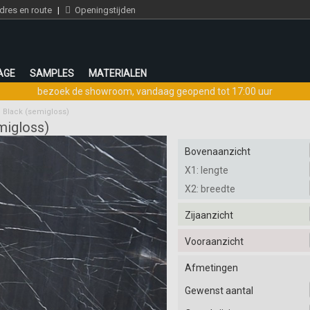
res en route
|
Openingstijden
AGE
SAMPLES
MATERIALEN
bezoek de showroom
,
vandaag geopend tot 17:00 uur
j Black (semigloss)
migloss)
Bovenaanzicht
X1: lengte
X2: breedte
Zijaanzicht
Vooraanzicht
Afmetingen
Gewenst aantal