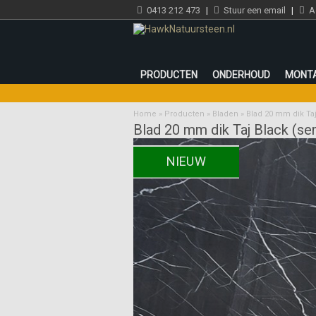
0413 212 473
|
Stuur een email
|
Ad
PRODUCTEN
ONDERHOUD
MONT
Home
»
Producten
»
Bladen
»
Blad 20 mm dik Ta
Blad 20 mm dik Taj Black (se
NIEUW