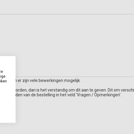
ze
dige
singen en er zijn vele bewerkingen mogelijk.
uiken
plaatst worden, dan is het verstandig om dit aan te geven. Dit om verschi
et afronden van de bestelling in het veld 'Vragen / Opmerkingen'.