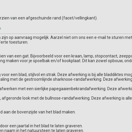
zien van een afgeschuinde rand (facet/vellingkant).
?
ijn op aanvraag mogelijk. Aarzel niet om ons een e-mail te sturen met
ferte toesturen.
orzien van een gat. Bijvoorbeeld voor een kraan, lamp, stopcontact, zee
ring maken voor je spoelbak en/of kookplaat. Dit kan zowel opbouw, ond
voor een blad, stijlvol en strak. Deze afwerking is bij alle bladdiktes moge
traling met de gestroomlijnde sharknose-randafwerking. Deze afwerking i
afwerken met een sierlijke papegaaienbekrandafwerking. Deze afwerking 
ze, afgeronde look met de bullnose-randafwerking. Deze afwerking is all
d aan de bovenzijde van het blad maken.
or een jaartal in het blad te laten graveren.
en naam in het natuursteen te laten graveren.