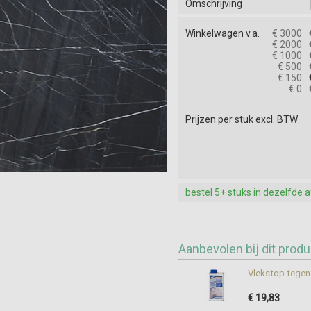
Omschrijving
Winkelwagen v.a.
€ 3000
€ 2000
€ 1000
€ 500
€ 150
€ 0
Prijzen per stuk excl. BTW
bestel 5+ stuks in dezelfde 
Aanbevolen bij dit produ
Vlekstop tegen 
€ 19,83