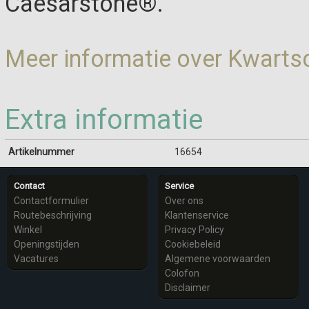
Caesarstone®.
Meer informatie over Kwart
Extra informatie
Artikelnummer
16654
Contact
Service
Contactformulier
Over ons
Routebeschrijving
Klantenservice
Winkel
Privacy Policy
Openingstijden
Cookiebeleid
Vacatures
Algemene voorwaarden
Colofon
Disclaimer