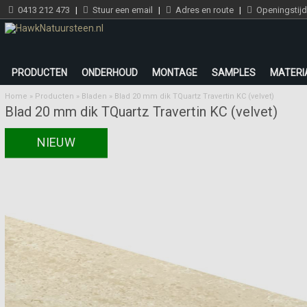
0413 212 473
|
Stuur een email
|
Adres en route
|
Openingstij
PRODUCTEN
ONDERHOUD
MONTAGE
SAMPLES
MATERI
Home
»
Producten
»
Bladen
»
Blad 20 mm dik TQuartz Travertin KC (velvet)
Blad 20 mm dik TQuartz Travertin KC (velvet)
NIEUW