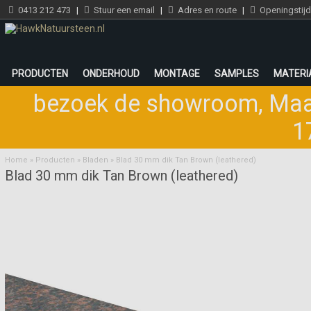
0413 212 473
|
Stuur een email
|
Adres en route
|
Openingstij
PRODUCTEN
ONDERHOUD
MONTAGE
SAMPLES
MATERI
bezoek de showroom
,
Maa
1
Home
»
Producten
»
Bladen
»
Blad 30 mm dik Tan Brown (leathered)
Blad 30 mm dik Tan Brown (leathered)