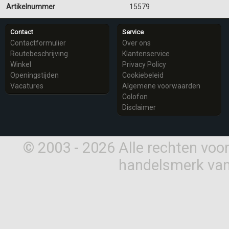
Artikelnummer
15579
Contact
Service
Contactformulier
Over ons
Routebeschrijving
Klantenservice
Winkel
Privacy Policy
Openingstijden
Cookiebeleid
Vacatures
Algemene voorwaarden
Colofon
Disclaimer
© 2003 - 2026 Alle rechten vo
handelsmerk van