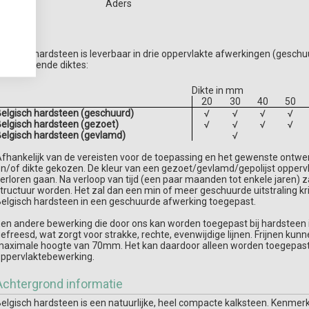
Aders
elgisch hardsteen is leverbaar in drie oppervlakte afwerkingen (geschu
n de volgende diktes:
Dikte in mm
20
30
40
50
elgisch hardsteen (geschuurd)
√
√
√
√
elgisch hardsteen (gezoet)
√
√
√
√
elgisch hardsteen (gevlamd)
√
fhankelijk van de vereisten voor de toepassing en het gewenste ontw
n/of dikte gekozen. De kleur van een gezoet/gevlamd/gepolijst opperv
erloren gaan. Na verloop van tijd (een paar maanden tot enkele jaren) z
tructuur worden. Het zal dan een min of meer geschuurde uitstraling kr
elgisch hardsteen in een geschuurde afwerking toegepast.
en andere bewerking die door ons kan worden toegepast bij hardsteen is
efreesd, wat zorgt voor strakke, rechte, evenwijdige lijnen. Frijnen kunne
aximale hoogte van 70mm. Het kan daardoor alleen worden toegepast a
ppervlaktebewerking.
Achtergrond informatie
elgisch hardsteen is een natuurlijke, heel compacte kalksteen. Kenmerke