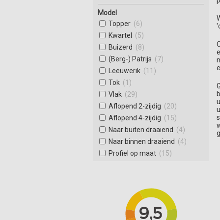
p
Model
W
Topper
(6)
'
Kwartel
(5)
O
Buizerd
(8)
e
(Berg-) Patrijs
(7)
m
e
Leeuwerik
(11)
Tok
(1)
G
b
Vlak
(29)
u
Aflopend 2-zijdig
(20)
u
s
Aflopend 4-zijdig
(15)
w
Naar buiten draaiend
(4)
g
Naar binnen draaiend
(4)
Profiel op maat
(15)