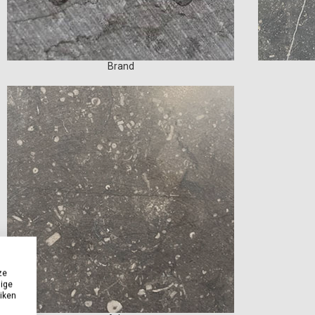
Brand
ze
dige
uiken