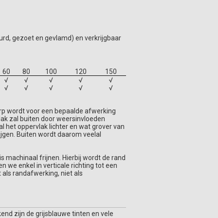
urd, gezoet en gevlamd) en verkrijgbaar
60
80
100
120
150
√
√
√
√
√
√
√
√
√
√
erp wordt voor een bepaalde afwerking
lak zal buiten door weersinvloeden
al het oppervlak lichter en wat grover van
ijgen. Buiten wordt daarom veelal
 machinaal frijnen. Hierbij wordt de rand
n we enkel in verticale richting tot een
ls randafwerking, niet als
nd zijn de grijsblauwe tinten en vele