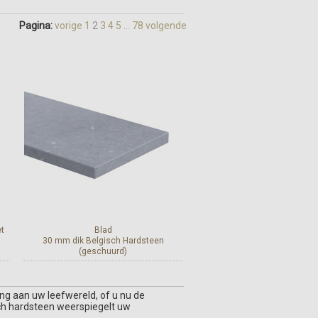
Pagina:
vorige
1
2
3
4
5
...
78
volgende
t
Blad
30 mm dik Belgisch Hardsteen
(geschuurd)
ing aan uw leefwereld, of u nu de
Bekijk en bestel
isch hardsteen weerspiegelt uw