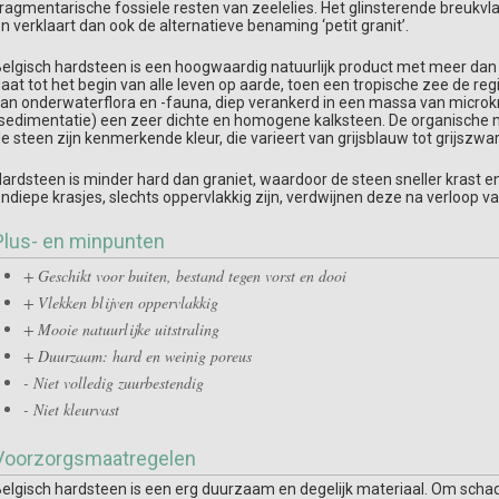
ragmentarische fossiele resten van zeelelies. Het glinsterende breukvl
n verklaart dan ook de alternatieve benaming ‘petit granit’.
elgisch hardsteen is een hoogwaardig natuurlijk product met meer dan 
aat tot het begin van alle leven op aarde, toen een tropische zee de r
an onderwaterflora en -fauna, diep verankerd in een massa van microkri
sedimentatie) een zeer dichte en homogene kalksteen. De organische ma
e steen zijn kenmerkende kleur, die varieert van grijsblauw tot grijszwar
ardsteen is minder hard dan graniet, waardoor de steen sneller krast e
ndiepe krasjes, slechts oppervlakkig zijn, verdwijnen deze na verloop van
Plus- en minpunten
+ Geschikt voor buiten, bestand tegen vorst en dooi
+ Vlekken blijven oppervlakkig
+ Mooie natuurlijke uitstraling
+ Duurzaam: hard en weinig poreus
- Niet volledig zuurbestendig
- Niet kleurvast
Voorzorgsmaatregelen
elgisch hardsteen is een erg duurzaam en degelijk materiaal. Om scha