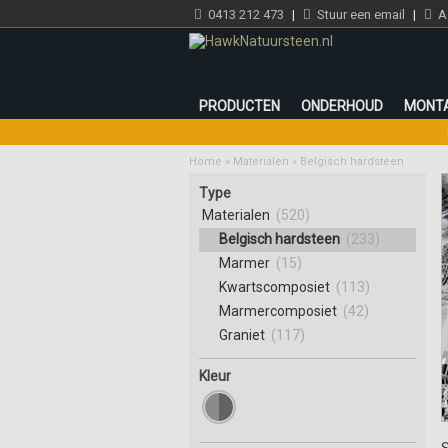
0413 212 473
|
Stuur een email
|
Ad
PRODUCTEN
ONDERHOUD
MONT
Home
»
Materialen
»
Belgisch hardsteen
Type
Materialen
(520)
Belgisch hardsteen
(233)
Marmer
(15)
Kwartscomposiet
(113)
Marmercomposiet
(42)
Graniet
(117)
Kleur
S