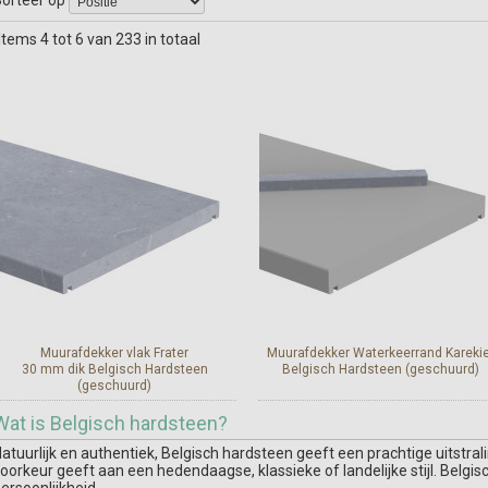
Items 4 tot 6 van 233 in totaal
Muurafdekker vlak Frater
Muurafdekker Waterkeerrand Karekie
30 mm dik Belgisch Hardsteen
Belgisch Hardsteen (geschuurd)
(geschuurd)
Afwatering van muurafdekker
Wat is Belgisch hardsteen?
naar dak.
Bekijk en bestel
atuurlijk en authentiek, Belgisch hardsteen geeft een prachtige uitstral
oorkeur geeft aan een hedendaagse, klassieke of landelijke stijl. Belg
Bekijk en bestel