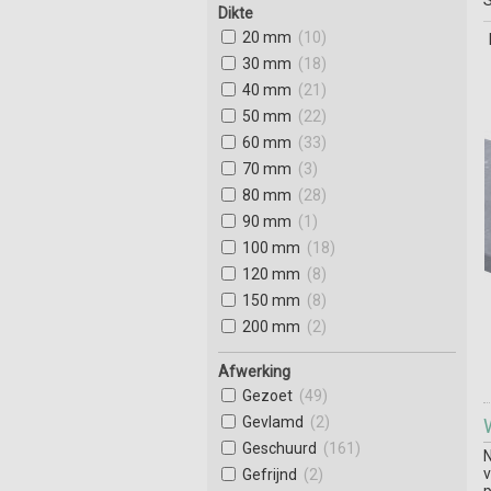
Dikte
20 mm
(10)
30 mm
(18)
40 mm
(21)
50 mm
(22)
60 mm
(33)
70 mm
(3)
80 mm
(28)
90 mm
(1)
100 mm
(18)
120 mm
(8)
150 mm
(8)
200 mm
(2)
Afwerking
Gezoet
(49)
Gevlamd
(2)
Geschuurd
(161)
N
v
Gefrijnd
(2)