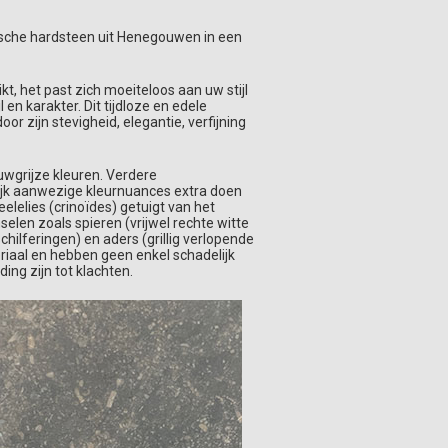
ische hardsteen uit Henegouwen in een
kt, het past zich moeiteloos aan uw stijl
l en karakter. Dit tijdloze en edele
or zijn stevigheid, elegantie, verfijning
auwgrijze kleuren. Verdere
ijk aanwezige kleurnuances extra doen
lelies (crinoïdes) getuigt van het
nselen zoals spieren (vrijwel rechte witte
hilferingen) en aders (grillig verlopende
teriaal en hebben geen enkel schadelijk
ng zijn tot klachten.