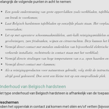
elangrijk de volgende punten in acht te nemen:
Een goede ondersteuning van grote oppervlakken zoals werkbladen, tafelbla
om breuk te voorkomen;
Laat Belgisch hardstenen tafelbladen op eenzelfde plaats staan. Het verplaa
veroorzaken;
Let op met agressieve schoonmaakmiddelen, anti-kalk reinigingsmiddelen e
gevelreinigers, zure frisdranken, wijnen en citrusvruchten. Deze kunnen het
Vermijd direct contact met metalen onderdelen van bijvoorbeeld elektrische 
verkeerde installatie, rechtstreeks in contact staan met het werkblad;
Vermijd directe stralingen van hoge temperaturen van o.a. open haarden en
Vermijd direct contact met vlammen;
Als u reinigingsproducten voor natuursteen gebruikt, volg strikt de instruct
altijd goed gedoseerd. Doe eerst een kleine test op een onopvallende plek.
Onderhoud van Belgisch hardsteen
et type onderhoud van Belgisch hardsteen is afhankelijk van de toepas
Beschermen
ndien het oppervlak in contact zal komen met oliën en/of vetten (bijvoor