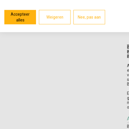
Accepteer
Weigeren
Nee, pas aan
alles
B
i
B
B
B
A
e
v
s
B
E
g
m
o
B