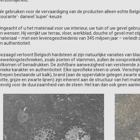
ersoonlijkheid.
e gebruiken voor de vervaardiging van de producten alleen echte Belg
courante'- danwel 'super'-keuze.
ngeacht of u het materiaal voor uw interieur, uw tuin of uw gevel gebrui
n wensen. Hij verrijkt uw terras, vloer, werkblad, douche of gevel met stij
ateriaal – met een levensgeschiedenis van 345 miljoen jaar – verleidt do
n authenticiteit.
ezaagd vertoont Belgisch hardsteen al zijn natuurlijke variaties van bl
ewerkingstechnieken, zoals zoeten of vlammen, zullen de oorspronkel
itkomen of benadrukken. De zichtbare aanwezigheid van versteende zee
nieke karakter en authenticiteit. Elke specifieke steen is uniek. Verschij
trepen bestaande uit kalk), brand (aan de oppervlakte gelegen zwarte sc
itte, grijze en zwarte lijnen) zijn inherent aan de structuur van het ma
evolg voor de duurzaamheid van de steen. Het kan dan ook geen aanleidi