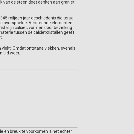
ak van de steen doet denken aan graniet
345 miljoen jaar geschiedenis die terug
egio overspoelde. Versteende elementen
stallijn calsiet, vormen door bezinking
terie tussen de calcietkristallen geeft
t.
n vlekt. Omdat ontstane vlekken, evenals
 tijd weer.
de en breuk te voorkomen is het echter