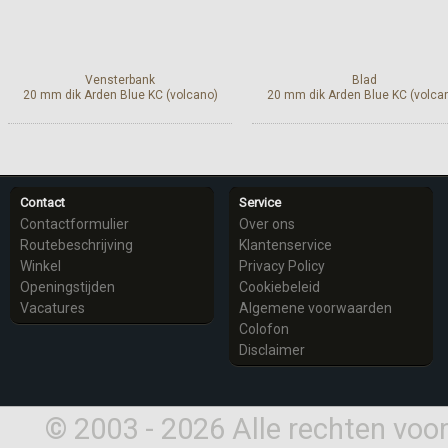
Vensterbank
Blad
20 mm dik Arden Blue KC (volcano)
20 mm dik Arden Blue KC (volca
Meer info
Meer info
Contact
Service
Contactformulier
Over ons
Routebeschrijving
Klantenservice
Winkel
Privacy Policy
Openingstijden
Cookiebeleid
Vacatures
Algemene voorwaarden
Colofon
Disclaimer
© 2003 - 2026 Alle rechten vo