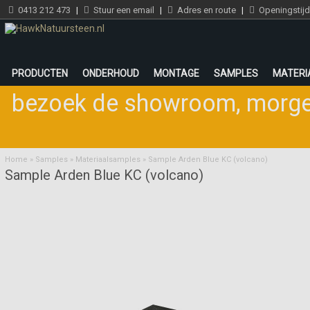
0413 212 473
|
Stuur een email
|
Adres en route
|
Openingstij
PRODUCTEN
ONDERHOUD
MONTAGE
SAMPLES
MATERI
bezoek de showroom
,
morge
Home
»
Samples
»
Materiaalsamples
»
Sample Arden Blue KC (volcano)
Sample Arden Blue KC (volcano)