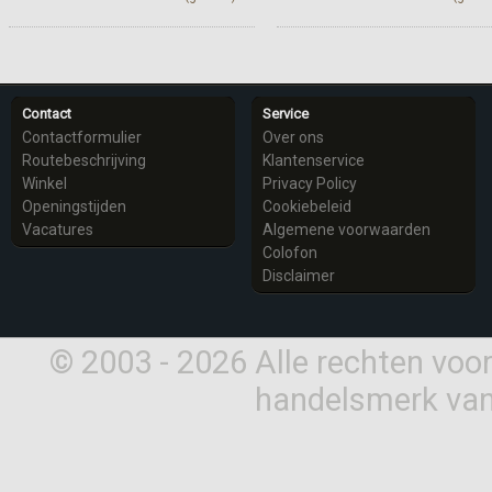
Meer info
Meer info
Contact
Service
Contactformulier
Over ons
Routebeschrijving
Klantenservice
Winkel
Privacy Policy
Openingstijden
Cookiebeleid
Vacatures
Algemene voorwaarden
Colofon
Disclaimer
© 2003 - 2026 Alle rechten vo
handelsmerk van