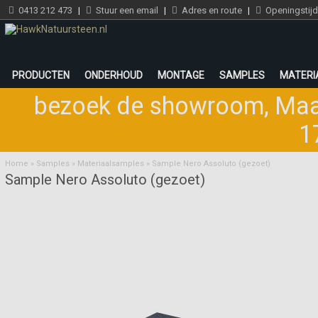
0413 212 473
|
Stuur een email
|
Adres en route
|
Openingstij
PRODUCTEN
ONDERHOUD
MONTAGE
SAMPLES
MATERI
bezoek de showroom
,
Maa
1
Home
»
Samples
»
Materiaalsamples
»
Sample Nero Assoluto (gezoet)
Sample Nero Assoluto (gezoet)