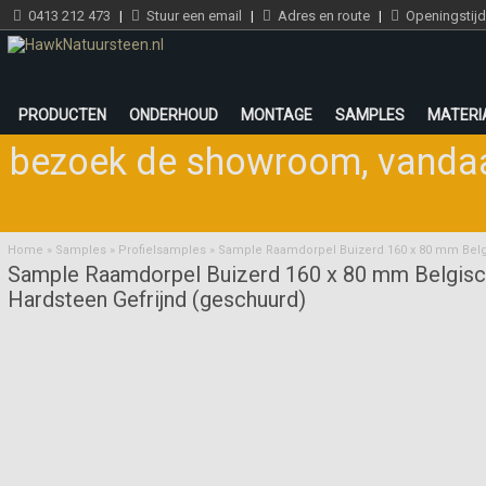
0413 212 473
|
Stuur een email
|
Adres en route
|
Openingstij
PRODUCTEN
ONDERHOUD
MONTAGE
SAMPLES
MATERI
bezoek de showroom
,
vandaa
Home
»
Samples
»
Profielsamples
»
Sample Raamdorpel Buizerd 160 x 80 mm Belg
Sample Raamdorpel Buizerd 160 x 80 mm Belgis
Hardsteen Gefrijnd (geschuurd)