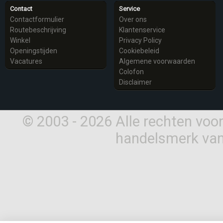
Contact
Service
Contactformulier
Over ons
Routebeschrijving
Klantenservice
Winkel
Privacy Policy
Openingstijden
Cookiebeleid
Vacatures
Algemene voorwaarden
Colofon
Disclaimer
© 2003 - 2026 Alle rechten vo
handelsmerk van