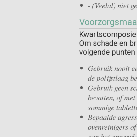
- (Veelal) niet g
Voorzorgsmaa
Kwartscomposiet 
Om schade en bre
volgende punten 
Gebruik nooit ee
de polijstlaag b
Gebruik geen s
bevatten, of me
sommige tablett
Bepaalde agressi
ovenreinigers of
aan het oppervl