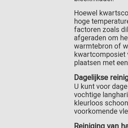
Hoewel kwartscom
hoge temperaturen
factoren zoals di
afgeraden om het
warmtebron of w
kwartcomposiet v
plaatsen met een 
Dagelijkse rein
U kunt voor dage
vochtige langhar
kleurloos schoo
voorkomende vlek
Reiniging van h