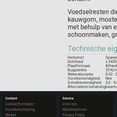
Voedselresten di
kauwgom, moster
met behulp van e
schoonmaken, gr
Technische ei
Herkomst
Spanje
Dichtheid
± 2400
Plaatformaat
Afhank
Buigsterkte
35 N/
Waterabsorptie
0,02 - 
Vorstbestendigheid
Nee
Schokbestendigheid
3,0 - 9,
Alternatieve benaming
kwarts
Contact
Service
Contactformulier
Over ons
Routebeschrijving
Klantenservice
Winkel
Privacy Policy