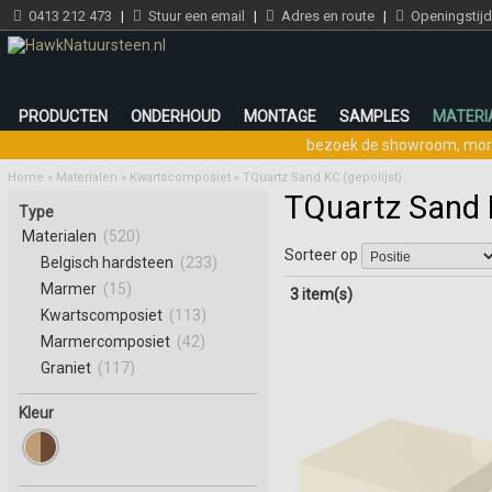
0413 212 473
|
Stuur een email
|
Adres en route
|
Openingstij
PRODUCTEN
ONDERHOUD
MONTAGE
SAMPLES
MATERI
bezoek de showroom
,
mor
Home
»
Materialen
»
Kwartscomposiet
»
TQuartz Sand KC (gepolijst)
TQuartz Sand K
Type
Materialen
(520)
Sorteer op
Belgisch hardsteen
(233)
Marmer
(15)
3 item(s)
Kwartscomposiet
(113)
Marmercomposiet
(42)
Graniet
(117)
Kleur