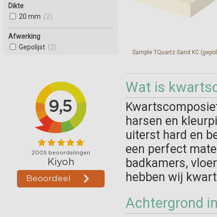
Dikte
20 mm
(2)
Afwerking
Gepolijst
(2)
Sample TQuartz Sand KC (gepoli
Wat is kwarts
Bekijk en bestel
Kwartscomposiet
harsen en kleurp
uiterst hard en 
een perfect mate
badkamers, vloer
hebben wij kwart
Achtergrond i