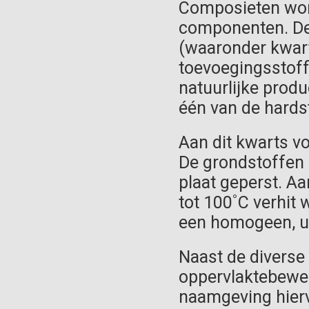
Composieten wo
componenten. De
(waaronder kwart
toevoegingsstoff
natuurlijke produ
één van de hardst
Aan dit kwarts v
De grondstoffen
plaat geperst. A
tot 100˚C verhit 
een homogeen, ui
Naast de diverse 
oppervlaktebewer
naamgeving hierva