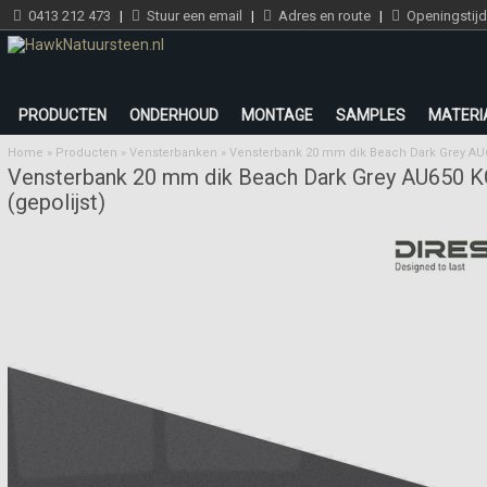
0413 212 473
|
Stuur een email
|
Adres en route
|
Openingstij
PRODUCTEN
ONDERHOUD
MONTAGE
SAMPLES
MATERI
Home
»
Producten
»
Vensterbanken
»
Vensterbank 20 mm dik Beach Dark Grey AU65
Vensterbank 20 mm dik Beach Dark Grey AU650 
(gepolijst)