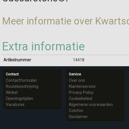
Meer informatie over Kwart
Extra informatie
Artikelnummer
14418
Contact
Service
Contactformulier
Over ons
Routebeschrijving
Klantenservice
Winkel
Privacy Policy
Openingstijden
Cookiebeleid
Vacatures
Algemene voorwaarden
Colofon
Disclaimer