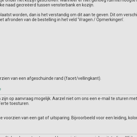
e onder het kozijn geschoven. Wanneer er niet genoeg ruimte/hoogte is, 
kke naad gecreëerd tussen vensterbank en kozijn.
plaatst worden, dan is het verstandig om dit aan te geven. Dit om verschi
et afronden van de bestelling in het veld 'Vragen / Opmerkingen'.
zien van een afgeschuinde rand (facet/vellingkant).
?
ijn op aanvraag mogelijk. Aarzel niet om ons een e-mail te sturen met
ferte toesturen.
te voorzien van een gat of uitsparing. Bijvoorbeeld voor een leiding, k