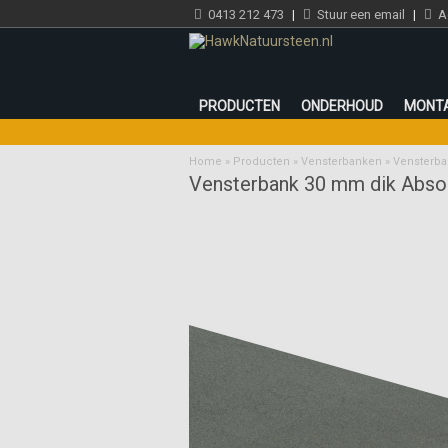
0413 212 473
|
Stuur een email
|
Ad
PRODUCTEN
ONDERHOUD
MONT
Home
»
Producten
»
Vensterbanken
»
Vensterba
Vensterbank 30 mm dik Absol