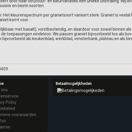
eft door haar structuur- en kleurvariaties een unieke uitstraling. Wij lev
oiste en beste soorten.
r. Het kleurenspectrum per granietsoort varieert sterk. Graniet is veelal 
aniet komt voor.
lijkbaar met basalt), vorstbestendig, en daardoor voor zowel binnen als b
 de toepassingen eindeloos. We passen graniet bijvoorbeeld toe als bove
k bijvoorbeeld als keukenblad, werkblad, vensterbank, plateau en als bi
3459
ce
Betaalmogelijkheden
 ons
tenservice
acy Policy
iebeleid
emene voorwaarden
fon
laimer