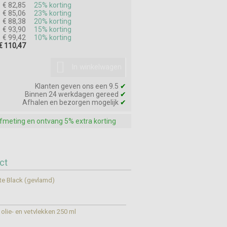
€ 82,85
25% korting
€ 85,06
23% korting
€ 88,38
20% korting
€ 93,90
15% korting
€ 99,42
10% korting
€ 110,47
In winkelwagen
Klanten geven ons een 9.5
✔
Binnen 24 werkdagen gereed
✔
Afhalen en bezorgen mogelijk
✔
afmeting en ontvang 5% extra korting
ct
e Black (gevlamd)
olie- en vetvlekken 250 ml