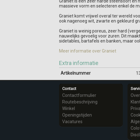
Graniet is een zeer harde steensoort en he
massieve vorm en selecteren enkel de mo
Graniet komt vrijwel overal ter wereld voo
ook nagenoeg wit, zwarte en gekleurd gr
Graniet is weinig poreus, zeer hard (verge
nauwelijks gevoelig voor zuren. Dit maakt
sidetables, bartafels en banken, maar oo
Meer informatie over Graniet
Extra informatie
Artikelnummer
1
Contact
Servi
Contactformulier
Over
Routebeschrijving
Klan
Winkel
Priv
Openingstijden
Cook
Vacatures
Alg
Colo
Disc