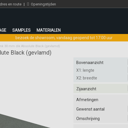
res en route
|
Openingstijden
AGE
SAMPLES
MATERIALEN
bezoek de showroom
,
vandaag geopend tot 17:00 uur
nk 30 mm dik Absolute Black (gevlamd)
ute Black (gevlamd)
Bovenaanzicht
X1: lengte
X2: breedte
Zijaanzicht
Afmetingen
Gewenst aantal
Omschrijving