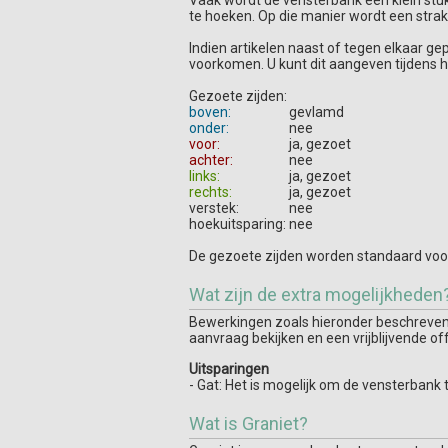
Vaak wordt de vensterbank een klein stukj
te hoeken. Op die manier wordt een stra
Indien artikelen naast of tegen elkaar ge
voorkomen. U kunt dit aangeven tijdens h
Gezoete zijden:
boven:
gevlamd
onder:
nee
voor:
ja, gezoet
achter:
nee
links:
ja, gezoet
rechts:
ja, gezoet
verstek:
nee
hoekuitsparing:
nee
De gezoete zijden worden standaard voor
Wat zijn de extra mogelijkheden
Bewerkingen zoals hieronder beschreven z
aanvraag bekijken en een vrijblijvende of
Uitsparingen
- Gat: Het is mogelijk om de vensterbank 
Wat is Graniet?