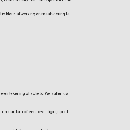
is dit mogelijk door het zijaanzicht uit
l in kleur, afwerking en maatvoering te
 een tekening of schets. We zullen uw
olom, muurdam of een bevestigingspunt.