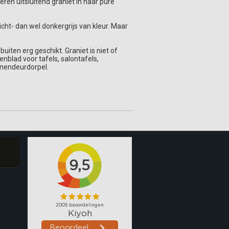
eren uitsluitend graniet in haar pure
licht- dan wel donkergrijs van kleur. Maar
uiten erg geschikt. Graniet is niet of
nblad voor tafels, salontafels,
nnendeurdorpel.