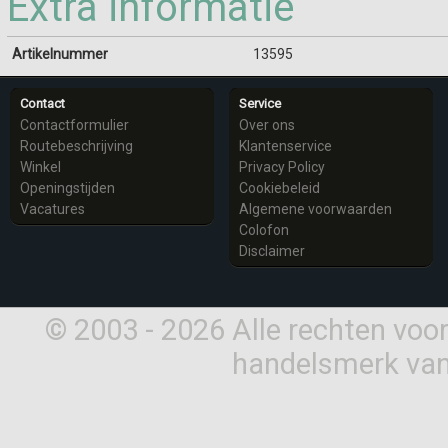
Extra informatie
Artikelnummer
13595
Contact
Service
Contactformulier
Over ons
Routebeschrijving
Klantenservice
Winkel
Privacy Policy
Openingstijden
Cookiebeleid
Vacatures
Algemene voorwaarden
Colofon
Disclaimer
© 2003 - 2026 Alle rechten vo
handelsmerk van