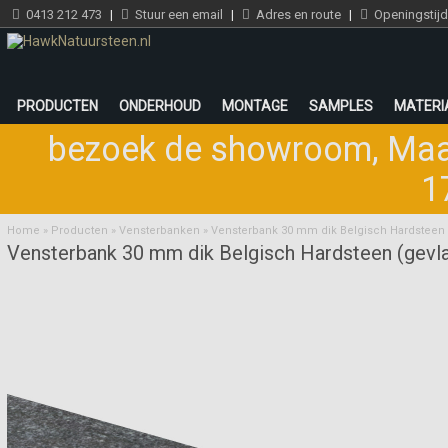
0413 212 473
|
Stuur een email
|
Adres en route
|
Openingstij
PRODUCTEN
ONDERHOUD
MONTAGE
SAMPLES
MATERI
bezoek de showroom
,
Maa
1
Home
»
Producten
»
Vensterbanken
»
Vensterbank 30 mm dik Belgisch Hardsteen
Vensterbank 30 mm dik Belgisch Hardsteen (gevl