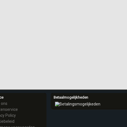
ce
Betaalmogelijkheden
 ons
tenservice
acy Policy
iebeleid