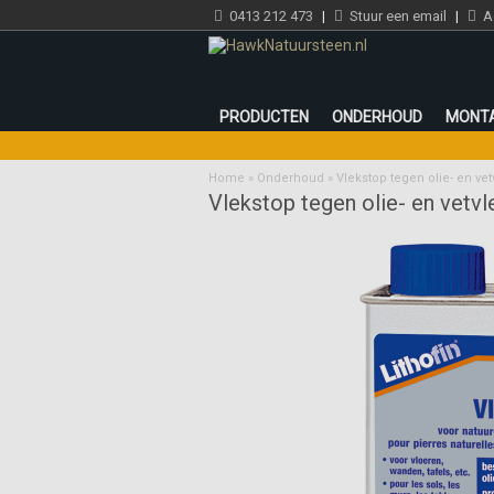
0413 212 473
|
Stuur een email
|
Ad
PRODUCTEN
ONDERHOUD
MONT
Home
»
Onderhoud
»
Vlekstop tegen olie- en ve
Vlekstop tegen olie- en vetv