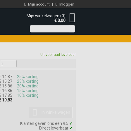
Mijn account
|
Inloggen
Mijn winkelwagen (0)
€ 0,00
Uit voorraad leverbaar
€ 14,87
25% korting
€ 15,27
23% korting
€ 15,86
20% korting
€ 16,86
15% korting
€ 17,85
10% korting
€ 19,83
In winkelwagen
Klanten geven ons een 9.5
✔
Direct leverbaar
✔