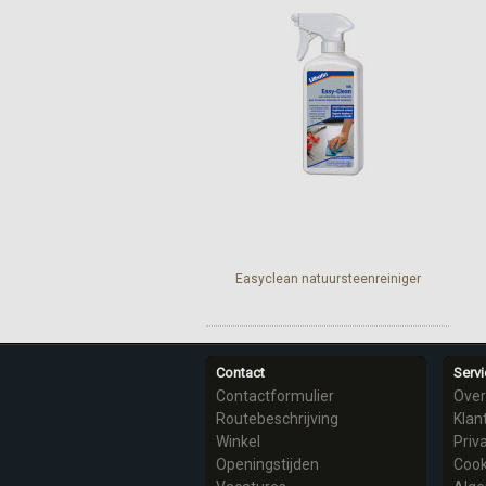
Easyclean natuursteenreiniger
Contact
Servi
Contactformulier
Over
Routebeschrijving
Klan
Winkel
Priv
Openingstijden
Cook