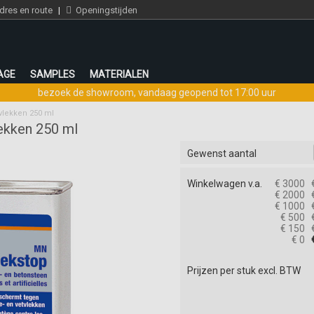
res en route
|
Openingstijden
AGE
SAMPLES
MATERIALEN
bezoek de showroom
,
vandaag geopend tot 17:00 uur
tvlekken 250 ml
lekken 250 ml
Gewenst aantal
Winkelwagen v.a.
€ 3000
€ 2000
€ 1000
€ 500
€ 150
€ 0
Prijzen per stuk excl. BTW