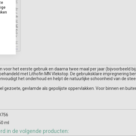
ze
dige
uiken
n voor het eerste gebruik en daarna twee maal per jaar (bijvoorbeeld bij
behandeld met Lithofin MN Vlekstop. De gebruiksklare impregnering bemo
envoudigt het onderhoud en helpt de natuurlijke schoonheid van de ste
wel gezoete, gevlamde als gepolijste oppervlakken. Voor binnen en buite
0756
50 ml
erd in de volgende producten: