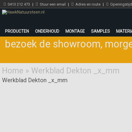
0413 212 473
|
Stuur een email
|
Adres en route
|
Openingstij
PRODUCTEN
ONDERHOUD
MONTAGE
SAMPLES
MATERI
bezoek de showroom
,
morge
Home
»
Werkblad Dekton _x_mm
Werkblad Dekton _x_mm