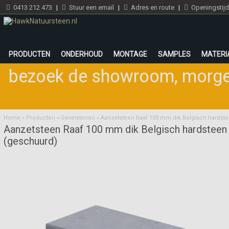
0413 212 473
|
Stuur een email
|
Adres en route
|
Openingstij
PRODUCTEN
ONDERHOUD
MONTAGE
SAMPLES
MATERI
bezoek de showroom
,
morge
Home
»
Producten
»
Gevelstenen
»
Aanzetsteen Raaf 100 mm dik Belgisch hardst
Aanzetsteen Raaf 100 mm dik Belgisch hardsteen
(geschuurd)