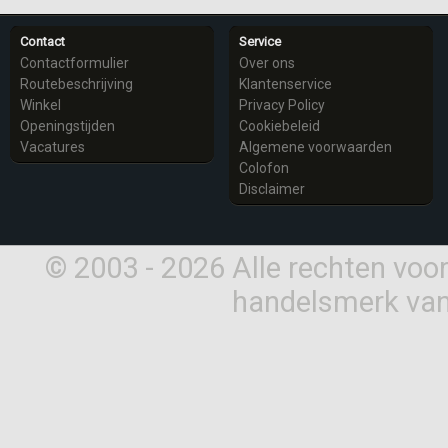
Contact
Service
Contactformulier
Over ons
Routebeschrijving
Klantenservice
Winkel
Privacy Policy
Openingstijden
Cookiebeleid
Vacatures
Algemene voorwaarden
Colofon
Disclaimer
© 2003 - 2026 Alle rechten vo
handelsmerk van