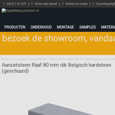
0413 212 473
|
Stuur een email
|
Adres en route
|
Openingstij
PRODUCTEN
ONDERHOUD
MONTAGE
SAMPLES
MATERI
bezoek de showroom
,
vandaa
Home
»
Producten
»
Gevelstenen
»
Aanzetsteen Raaf 80 mm dik Belgisch hardste
Aanzetsteen Raaf 80 mm dik Belgisch hardsteen
(geschuurd)