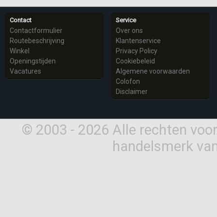
Contact
Service
Contactformulier
Over ons
Routebeschrijving
Klantenservice
Winkel
Privacy Policy
Openingstijden
Cookiebeleid
Vacatures
Algemene voorwaarden
Colofon
Disclaimer
© 2003 - 2026 Alle rechten vo
handelsmerk van