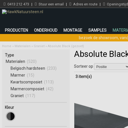
0413 212 473
|
Stuur een email
|
Adres en route
|
Openingstij
PRODUCTEN
ONDERHOUD
MONTAGE
SAMPLES
MATERI
bezoek de showroom
,
vand
Home
»
Materialen
»
Graniet
»
Absolute Black (gezoet)
Absolute Black
Type
Materialen
(520)
Sorteer op
Belgisch hardsteen
(233)
Marmer
(15)
3 item(s)
Kwartscomposiet
(113)
Marmercomposiet
(42)
Graniet
(117)
Kleur