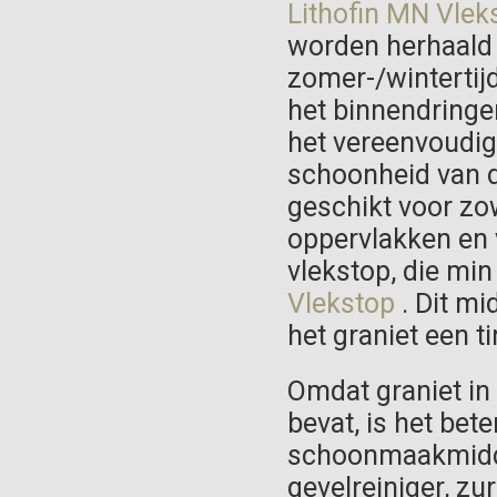
Lithofin MN Vlek
worden herhaald (
zomer-/wintertij
het binnendringen
het vereenvoudig
schoonheid van d
geschikt voor zow
oppervlakken en 
vlekstop, die min
Vlekstop
. Dit mi
het graniet een t
Omdat graniet in 
bevat, is het bet
schoonmaakmidde
gevelreiniger, zu