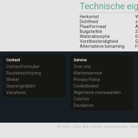
Technische ei
Herkomst
W
Dichtheid
±
Plaatformaat
A
Buigsterkte
2
Waterabsorptie
0
Vorstbestendigheid
G
Alternatieve benaming
F
Contact
Service
Contactformulier
Over ons
Routebeschrijving
Klantenservice
Winkel
Privacy Policy
Openingstijden
Cookiebeleid
Vacatures
Algemene voorwaarden
Colofon
Disclaimer
© 2003 - 2026 Alle rechten voorbehouden. Haw