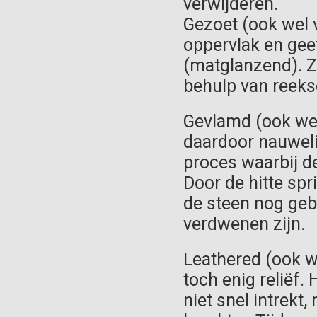
verwijderen.
Gezoet (ook wel v
oppervlak en geef
(matglanzend). Z
behulp van reeks
Gevlamd (ook wel
daardoor nauweli
proces waarbij d
Door de hitte spr
de steen nog geb
verdwenen zijn.
Leathered (ook we
toch enig reliëf. 
niet snel intrekt,