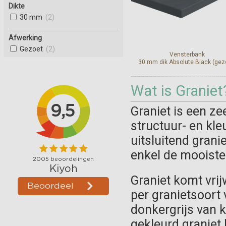
Dikte
30 mm
(2)
Afwerking
Gezoet
(2)
Vensterbank
30 mm dik Absolute Black (gez
Wat is Graniet
Bekijk en bestel
Graniet is een ze
structuur- en kleu
uitsluitend grani
enkel de mooiste
Graniet komt vrij
per granietsoort v
donkergrijs van 
gekleurd graniet