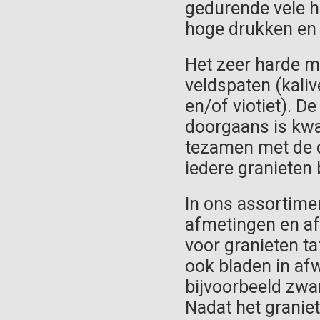
gedurende vele h
hoge drukken en 
Het zeer harde ma
veldspaten (kali
en/of viotiet). D
doorgaans is kw
tezamen met de d
iedere granieten 
In ons assortimen
afmetingen en af
voor granieten t
ook bladen in afw
bijvoorbeeld zwart
Nadat het granie