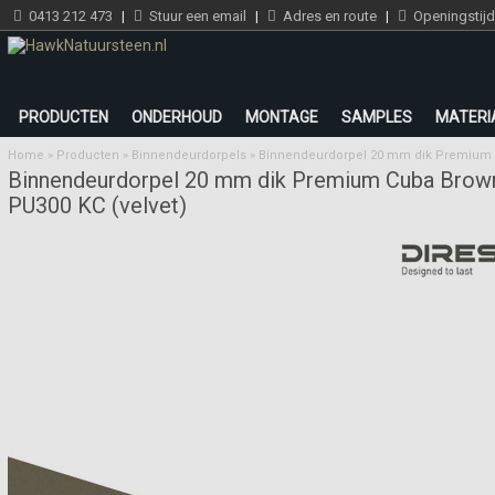
0413 212 473
|
Stuur een email
|
Adres en route
|
Openingstij
PRODUCTEN
ONDERHOUD
MONTAGE
SAMPLES
MATERI
Home
»
Producten
»
Binnendeurdorpels
»
Binnendeurdorpel 20 mm dik Premium C
Binnendeurdorpel 20 mm dik Premium Cuba Brow
PU300 KC (velvet)