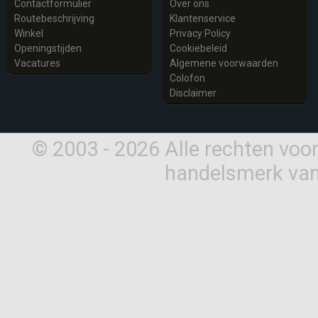
Contactformulier
Over ons
Routebeschrijving
Klantenservice
Winkel
Privacy Policy
Openingstijden
Cookiebeleid
Vacatures
Algemene voorwaarden
Colofon
Disclaimer
© 2003 - 2026 Alle rechten vo
handelsmerk van