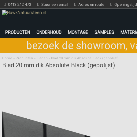
0413 212 473
|
Stuur een email
|
Adres en route
|
Openingstij
PRODUCTEN
ONDERHOUD
MONTAGE
SAMPLES
MATERI
bezoek de showroom
,
v
Home
»
Producten
»
Bladen
»
Blad 20 mm dik Absolute Black (gepolijst)
Blad 20 mm dik Absolute Black (gepolijst)