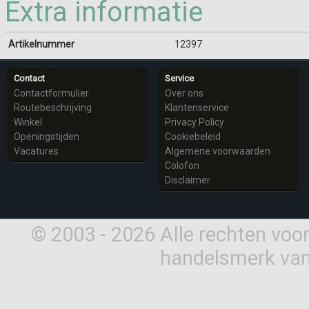
Extra informatie
Artikelnummer
12397
Contact
Service
Contactformulier
Over ons
Routebeschrijving
Klantenservice
Winkel
Privacy Policy
Openingstijden
Cookiebeleid
Vacatures
Algemene voorwaarden
Colofon
Disclaimer
© 2003 - 2026 Alle rechten vo
handelsmerk van