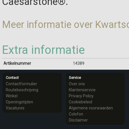
Caesarstone®.
Meer informatie over Kwart
Extra informatie
Artikelnummer
14389
Contact
Service
Contactformulier
Over ons
Routebeschrijving
Klantenservice
Winkel
Privacy Policy
Openingstijden
Cookiebeleid
Vacatures
Algemene voorwaarden
Colofon
Disclaimer