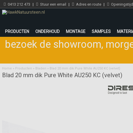
0413 212 473
|
Stuur een email
|
Adres en route
|
Openingstij
PRODUCTEN
ONDERHOUD
MONTAGE
SAMPLES
MATERI
bezoek de showroom
,
morge
Home
»
Producten
»
Bladen
»
Blad 20 mm dik Pure White AU250 KC (velvet)
Blad 20 mm dik Pure White AU250 KC (velvet)