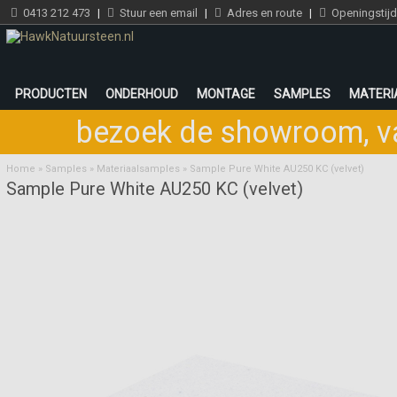
0413 212 473
|
Stuur een email
|
Adres en route
|
Openingstij
PRODUCTEN
ONDERHOUD
MONTAGE
SAMPLES
MATERI
bezoek de showroom
,
v
Home
»
Samples
»
Materiaalsamples
»
Sample Pure White AU250 KC (velvet)
Sample Pure White AU250 KC (velvet)