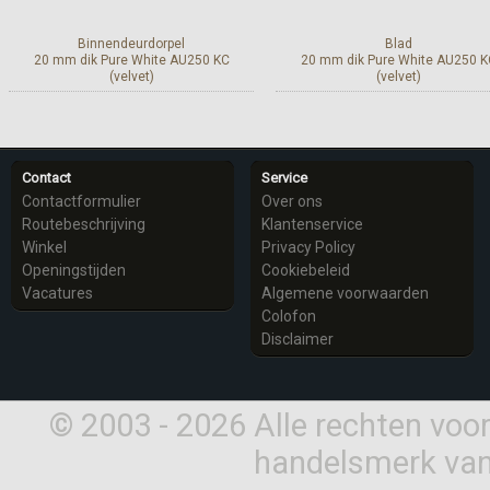
Binnendeurdorpel
Blad
20 mm dik Pure White AU250 KC
20 mm dik Pure White AU250 K
(velvet)
(velvet)
Meer info
Meer info
Contact
Service
Contactformulier
Over ons
Routebeschrijving
Klantenservice
Winkel
Privacy Policy
Openingstijden
Cookiebeleid
Vacatures
Algemene voorwaarden
Colofon
Disclaimer
© 2003 - 2026 Alle rechten vo
handelsmerk van