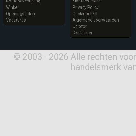
Routebeschrijving
Klantenservice
Winkel
Privacy Policy
Openingstijden
Cookiebeleid
Vacatures
Algemene voorwaarden
Colofon
Disclaimer
© 2003 - 2026 Alle rechten vo
handelsmerk van