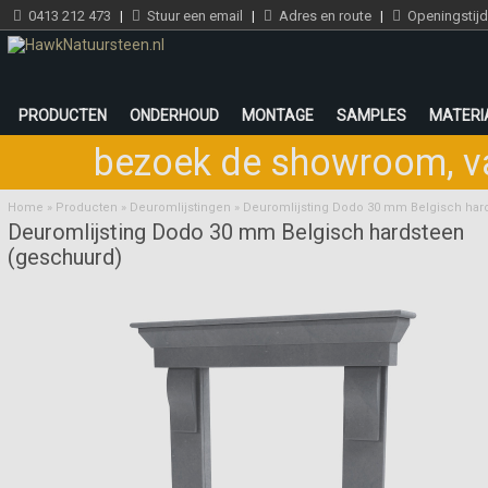
0413 212 473
|
Stuur een email
|
Adres en route
|
Openingstij
PRODUCTEN
ONDERHOUD
MONTAGE
SAMPLES
MATERI
bezoek de showroom
,
v
Home
»
Producten
»
Deuromlijstingen
»
Deuromlijsting Dodo 30 mm Belgisch har
Deuromlijsting Dodo 30 mm Belgisch hardsteen
(geschuurd)