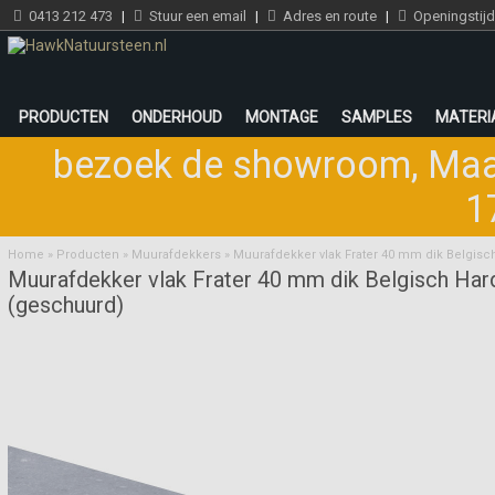
0413 212 473
|
Stuur een email
|
Adres en route
|
Openingstij
PRODUCTEN
ONDERHOUD
MONTAGE
SAMPLES
MATERI
bezoek de showroom
,
Maa
1
Home
»
Producten
»
Muurafdekkers
»
Muurafdekker vlak Frater 40 mm dik Belgis
Muurafdekker vlak Frater 40 mm dik Belgisch Har
(geschuurd)