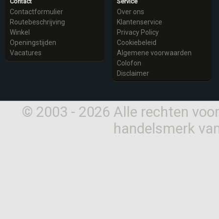
Contact
Service
Contactformulier
Over ons
Routebeschrijving
Klantenservice
Winkel
Privacy Policy
Openingstijden
Cookiebeleid
Vacatures
Algemene voorwaarden
Colofon
Disclaimer
© 2003 - 2026 Alle rechten vo
handelsmerk van