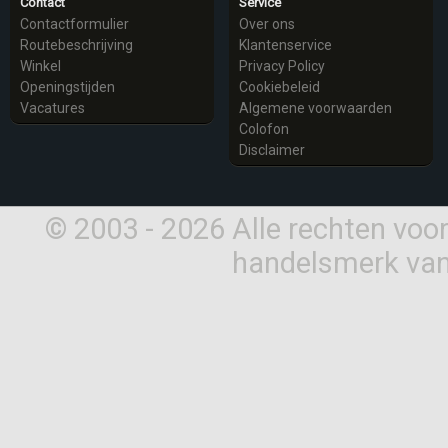
Contact
Service
Contactformulier
Over ons
Routebeschrijving
Klantenservice
Winkel
Privacy Policy
Openingstijden
Cookiebeleid
Vacatures
Algemene voorwaarden
Colofon
Disclaimer
© 2003 - 2026 Alle rechten vo
handelsmerk van