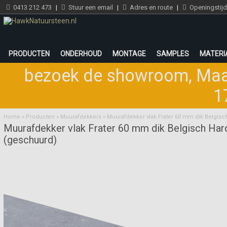
0413 212 473
|
Stuur een email
|
Adres en route
|
Openingstij
PRODUCTEN
ONDERHOUD
MONTAGE
SAMPLES
MATERI
bezoek de showroom
,
Maa
1
Home
»
Producten
»
Muurafdekkers
»
Muurafdekker vlak Frater 60 mm dik Belgis
Muurafdekker vlak Frater 60 mm dik Belgisch Har
(geschuurd)