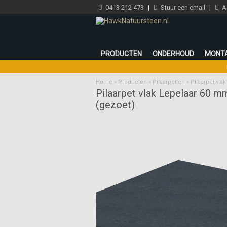
0413 212 473
|
Stuur een email
|
Ad
PRODUCTEN
ONDERHOUD
MONT
Home
»
Producten
»
Pilaarpetten
»
Pilaarpet vla
Pilaarpet vlak Lepelaar 60 m
(gezoet)