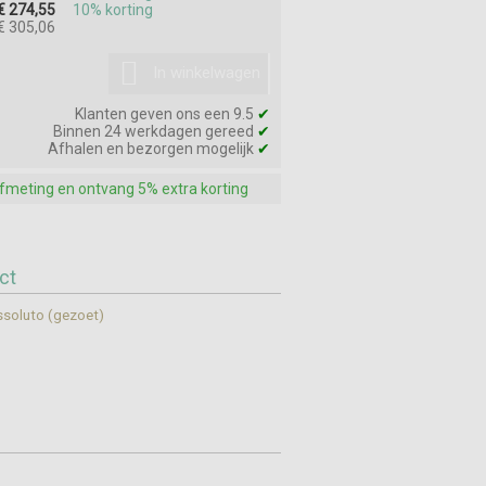
€ 274,55
10% korting
€ 305,06
In winkelwagen
Klanten geven ons een 9.5
✔
Binnen 24 werkdagen gereed
✔
Afhalen en bezorgen mogelijk
✔
afmeting en ontvang 5% extra korting
ct
soluto (gezoet)