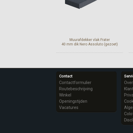
Muurafdekker vlak Frater
40 mm dik Nero Assoluto (gezoet)
Meer info
Contact
Servi
Contactformulier
Over
Routebeschrijving
Klan
Winkel
Priv
Openingstijden
Cook
Vacatures
Alg
Colo
Disc