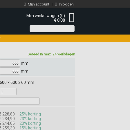
Mijn account
|
Inloggen
Mijn winkelwagen (0)
€ 0,00
r
Gereed in max. 24 werkdagen
mm
mm
600 x 600 x 60 mm
€ 228,80
25% korting
€ 234,90
23% korting
€ 244,05
20% korting
€ 259,30
15% korting