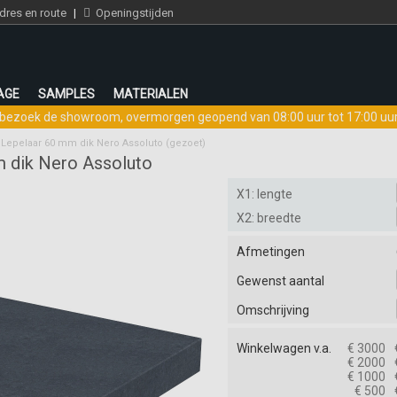
res en route
|
Openingstijden
AGE
SAMPLES
MATERIALEN
bezoek de showroom
,
overmorgen geopend van 08:00 uur tot 17:00 uu
k Lepelaar 60 mm dik Nero Assoluto (gezoet)
m dik Nero Assoluto
X1: lengte
X2: breedte
Afmetingen
Gewenst aantal
Omschrijving
Winkelwagen v.a.
€ 3000
€ 2000
€ 1000
€ 500