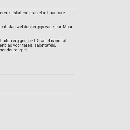
eren uitsluitend graniet in haar pure
licht- dan wel donkergrijs van kleur. Maar
uiten erg geschikt. Graniet is niet of
nblad voor tafels, salontafels,
nnendeurdorpel.