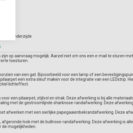
hts aan onderzijde
?
ijn op aanvraag mogelijk. Aarzel niet om ons een e-mail te sturen met
ferte toesturen.
 voorzien van een gat. Bijvoorbeeld voor een lamp of een bevestigingspun
e pilaarpet een extra sleuf maken voor de integratie van een LEDstrip. H
tiel lichteffect.
voor een pilaarpet, stijlvol en strak. Deze afwerking is bij alle materiaal
traling met de gestroomlijnde sharknose-randafwerking. Deze afwerking i
pet afwerken met een sierlijke papegaaienbekrandafwerking. Deze afwerk
ze, afgeronde look met de bullnose-randafwerking. Deze afwerking is all
r de mogelijkheden.