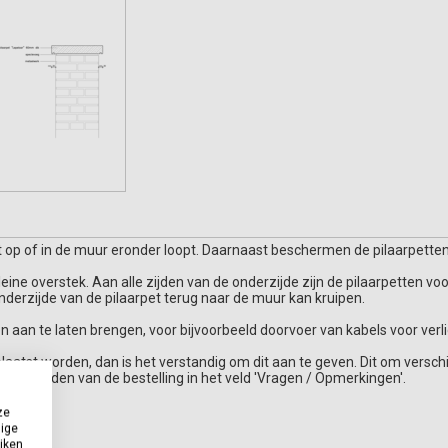
et op of in de muur eronder loopt. Daarnaast beschermen de pilaarpett
leine overstek. Aan alle zijden van de onderzijde zijn de pilaarpetten 
nderzijde van de pilaarpet terug naar de muur kan kruipen.
en aan te laten brengen, voor bijvoorbeeld doorvoer van kabels voor verli
plaatst worden, dan is het verstandig om dit aan te geven. Dit om verschi
et afronden van de bestelling in het veld 'Vragen / Opmerkingen'.
ze
dige
erprijs)
uiken