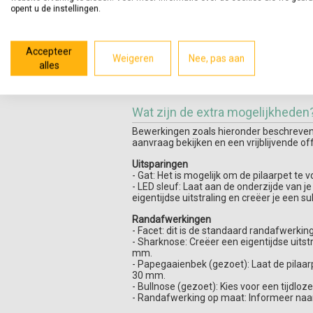
voor:
ja
opent u de instellingen.
achter:
ja
links:
ja
rechts:
ja
Accepteer
verstek:
nee
Weigeren
Nee, pas aan
hoekuitsparing:
nee
alles
waterhol:
voor, achter, links en rec
Wat zijn de extra mogelijkheden
Bewerkingen zoals hieronder beschreven z
aanvraag bekijken en een vrijblijvende of
Uitsparingen
- Gat: Het is mogelijk om de pilaarpet te
- LED sleuf: Laat aan de onderzijde van j
eigentijdse uitstraling en creëer je een sub
Randafwerkingen
- Facet: dit is de standaard randafwerking 
- Sharknose: Creëer een eigentijdse uits
mm.
- Papegaaienbek (gezoet): Laat de pilaar
30 mm.
- Bullnose (gezoet): Kies voor een tijdlo
- Randafwerking op maat: Informeer naa