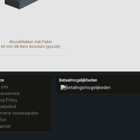
Muurafdekker vlak Frater
60 mm dik Nero Assoluto (gezoet)
Meer info
ce
Betaalmogelijkheden
 ons
tenservice
acy Policy
iebeleid
emene voorwaarden
fon
laimer