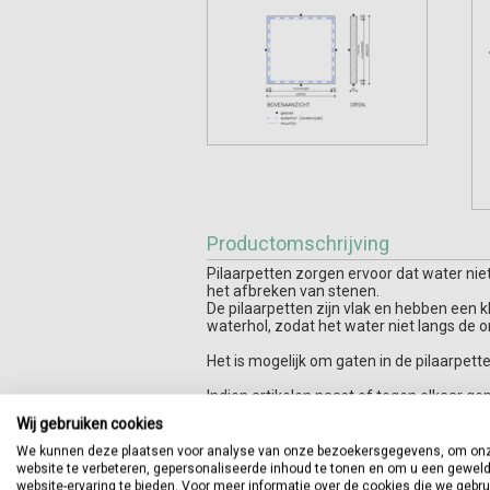
Productomschrijving
Pilaarpetten zorgen ervoor dat water ni
het afbreken van stenen.
De pilaarpetten zijn vlak en hebben een k
waterhol, zodat het water niet langs de o
Het is mogelijk om gaten in de pilaarpett
Indien artikelen naast of tegen elkaar ge
voorkomen. U kunt dit aangeven tijdens h
Wij gebruiken cookies
Gezoete zijden:
We kunnen deze plaatsen voor analyse van onze bezoekersgegevens, om on
boven:
ja
website te verbeteren, gepersonaliseerde inhoud te tonen en om u een gewel
onder:
nee (op verzoek tegen me
website-ervaring te bieden. Voor meer informatie over de cookies die we gebr