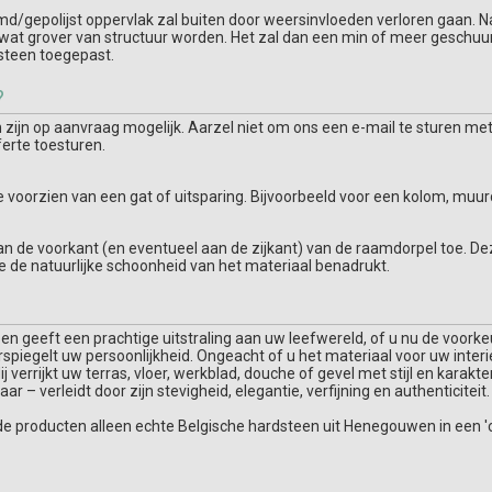
md/gepolijst oppervlak zal buiten door weersinvloeden verloren gaan. N
n wat grover van structuur worden. Het zal dan een min of meer geschuurd
steen toegepast.
?
ijn op aanvraag mogelijk. Aarzel niet om ons een e-mail te sturen met
ferte toesturen.
te voorzien van een gat of uitsparing. Bijvoorbeeld voor een kolom, mu
aan de voorkant (en eventueel aan de zijkant) van de raamdorpel toe. D
ie de natuurlijke schoonheid van het materiaal benadrukt.
teen geeft een prachtige uitstraling aan uw leefwereld, of u nu de voor
erspiegelt uw persoonlijkheid. Ongeacht of u het materiaal voor uw interi
 verrijkt uw terras, vloer, werkblad, douche of gevel met stijl en karakte
r – verleidt door zijn stevigheid, elegantie, verfijning en authenticiteit.
de producten alleen echte Belgische hardsteen uit Henegouwen in een 'c