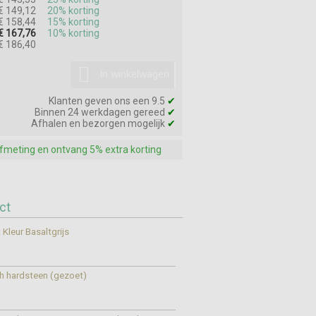
€ 149,12
20% korting
€ 158,44
15% korting
€ 167,76
10% korting
€ 186,40
In winkelwagen
Klanten geven ons een 9.5
✔
Binnen 24 werkdagen gereed
✔
Afhalen en bezorgen mogelijk
✔
afmeting en ontvang 5% extra korting
ct
 Kleur Basaltgrijs
h hardsteen (gezoet)