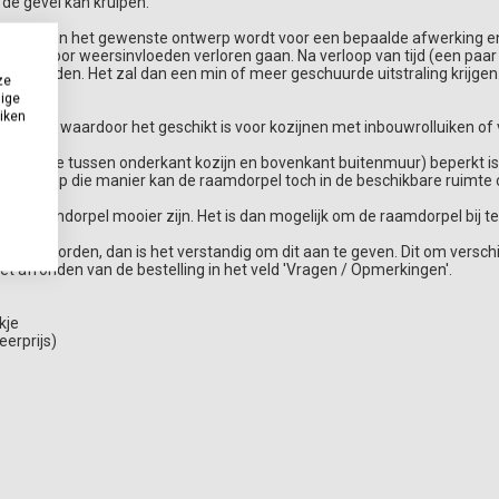
de gevel kan kruipen.
epassing en het gewenste ontwerp wordt voor een bepaalde afwerking en
uiten door weersinvloeden verloren gaan. Na verloop van tijd (een paar
ctuur worden. Het zal dan een min of meer geschuurde uitstraling krijg
ze
dige
uiken
00 mm waardoor het geschikt is voor kozijnen met inbouwrolluiken of 
 ruimte tussen onderkant kozijn en bovenkant buitenmuur) beperkt is, 
erzijde. Op die manier kan de raamdorpel toch in de beschikbare ruimte
de raamdorpel mooier zijn. Het is dan mogelijk om de raamdorpel bij te
plaatst worden, dan is het verstandig om dit aan te geven. Dit om verschi
et afronden van de bestelling in het veld 'Vragen / Opmerkingen'.
kje
erprijs)