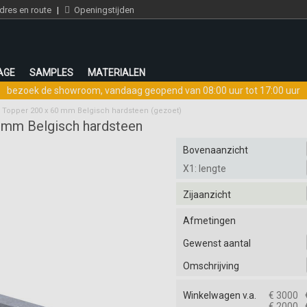
res en route
|
Openingstijden
AGE
SAMPLES
MATERIALEN
bezoek de showroom
,
vandaag geopend van 08:00 uur tot 17:00 uur
Topper 200 x 60 mm Belgisch hardsteen (gezoet)
 mm Belgisch hardsteen
Bovenaanzicht
X1: lengte
Zijaanzicht
Afmetingen
Gewenst aantal
Omschrijving
Winkelwagen v.a.
€ 3000
€ 2000