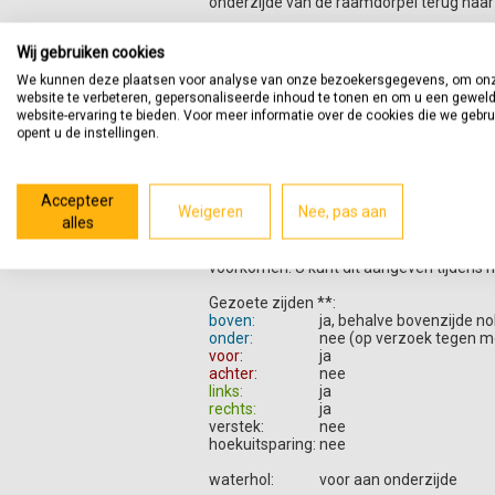
onderzijde van de raamdorpel terug naar 
Afhankelijk van de vereisten voor de to
Wij gebruiken cookies
gezoet/gevlamd/gepolijst oppervlak zal b
oppervlak lichter en wat grover van stru
We kunnen deze plaatsen voor analyse van onze bezoekersgegevens, om on
Belgische hardsteen toegepast.
website te verbeteren, gepersonaliseerde inhoud te tonen en om u een gewel
website-ervaring te bieden. Voor meer informatie over de cookies die we gebr
Deze raamdorpel heeft een breedte van 2
opent u de instellingen.
Wanneer de ruimte voor de raamdorpel (de
hoeken / schuin af te slijpen aan de acht
Accepteer
Weigeren
Nee, pas aan
Bij een ondiepe negge kan een minder bre
alles
Indien artikelen naast of tegen elkaar ge
voorkomen. U kunt dit aangeven tijdens h
Gezoete zijden **:
boven:
ja, behalve bovenzijde no
onder:
nee (op verzoek tegen me
voor:
ja
achter:
nee
links:
ja
rechts:
ja
verstek:
nee
hoekuitsparing:
nee
waterhol:
voor aan onderzijde