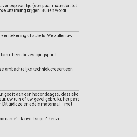
a verloop van tijd (een paar maanden tot
e uitstraling krijgen. Buiten wordt
 een tekening of schets. We zullen uw
urdam of een bevestigingspunt.
eze ambachtelijke techniek creëert een
keur geeft aan een hedendaagse, klassieke
eur, uw tuin of uw gevel gebruikt, het past
r. Dit tijdloze en edele materiaal – met
ourante'- danwel 'super'-keuze.