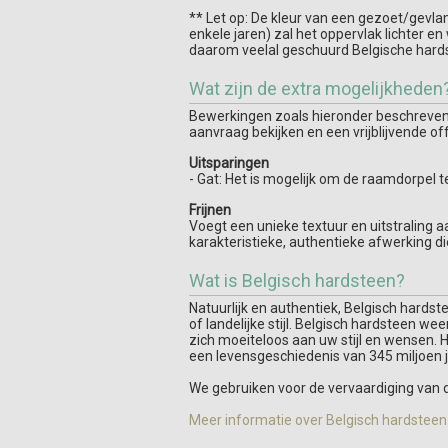
** Let op: De kleur van een gezoet/gevla
enkele jaren) zal het oppervlak lichter e
daarom veelal geschuurd Belgische hard
Wat zijn de extra mogelijkheden
Bewerkingen zoals hieronder beschreven z
aanvraag bekijken en een vrijblijvende of
Uitsparingen
- Gat: Het is mogelijk om de raamdorpel 
Frijnen
Voegt een unieke textuur en uitstraling 
karakteristieke, authentieke afwerking d
Wat is Belgisch hardsteen?
Natuurlijk en authentiek, Belgisch hards
of landelijke stijl. Belgisch hardsteen we
zich moeiteloos aan uw stijl en wensen. Hij
een levensgeschiedenis van 345 miljoen jaa
We gebruiken voor de vervaardiging van 
Meer informatie over Belgisch hardsteen