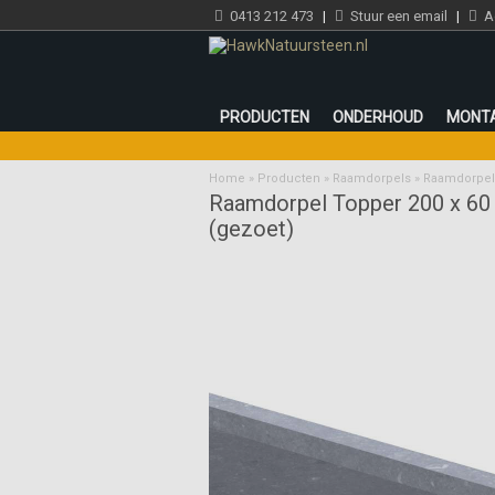
0413 212 473
|
Stuur een email
|
Ad
PRODUCTEN
ONDERHOUD
MONT
Home
»
Producten
»
Raamdorpels
»
Raamdorpel 
Raamdorpel Topper 200 x 60
(gezoet)