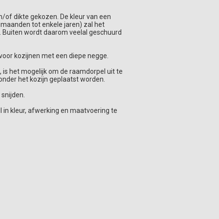
/of dikte gekozen. De kleur van een
 maanden tot enkele jaren) zal het
en. Buiten wordt daarom veelal geschuurd
voor kozijnen met een diepe negge.
is het mogelijk om de raamdorpel uit te
 onder het kozijn geplaatst worden.
 snijden.
l in kleur, afwerking en maatvoering te