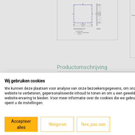
Productomschrijving
Schoorsteenplaten zorgen ervoor dat (re
muur tegen beschadigingen zoals het af
Wij gebruiken cookies
Schoorsteenplaten zijn vlak en hebben een
We kunnen deze plaatsen voor analyse van onze bezoekersgegevens, om on
schoorsteenplaten voorzien van een zoge
website te verbeteren, gepersonaliseerde inhoud te tonen en om u een gewel
schoorsteengevel kan kruipen.
website-ervaring te bieden. Voor meer informatie over de cookies die we gebr
opent u de instellingen.
Indien artikelen naast of tegen elkaar ge
voorkomen. U kunt dit aangeven tijdens h
Geschuurde zijden:
Accepteer
boven:
nee
Weigeren
Nee, pas aan
alles
onder:
ja
voor:
ja