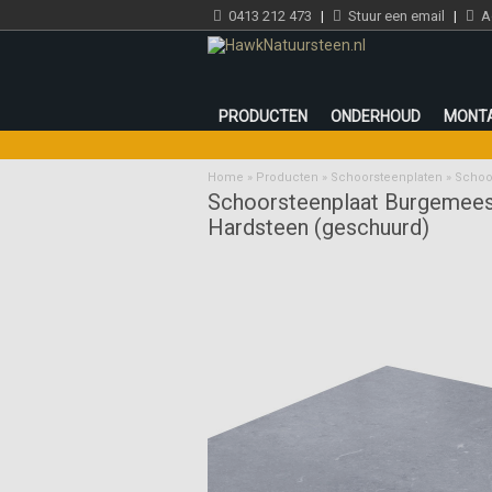
0413 212 473
|
Stuur een email
|
Ad
PRODUCTEN
ONDERHOUD
MONT
Home
»
Producten
»
Schoorsteenplaten
»
Schoo
Schoorsteenplaat Burgemees
Hardsteen (geschuurd)