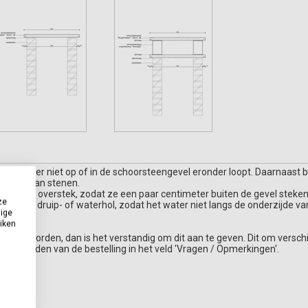
gen)water niet op of in de schoorsteengevel eronder loopt. Daarnaas
breken van stenen.
 kleine overstek, zodat ze een paar centimeter buiten de gevel steken. 
ze
naamd druip- of waterhol, zodat het water niet langs de onderzijde va
dige
uiken
plaatst worden, dan is het verstandig om dit aan te geven. Dit om verschi
et afronden van de bestelling in het veld 'Vragen / Opmerkingen'.