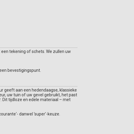
 een tekening of schets. We zullen uw
 een bevestigingspunt.
keur geeft aan een hedendaagse, klassieke
eur, uw tuin of uw gevel gebruikt, het past
r. Dit tijdloze en edele materiaal – met
ourante'- danwel 'super'-keuze.