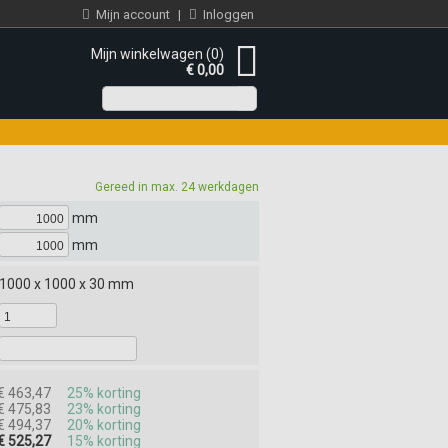
Mijn account
|
Inloggen
Mijn winkelwagen (0)
€ 0,00
Gereed in max. 24 werkdagen
mm
mm
1000 x 1000 x 30 mm
€ 463,47
25% korting
€ 475,83
23% korting
€ 494,37
20% korting
€ 525,27
15% korting