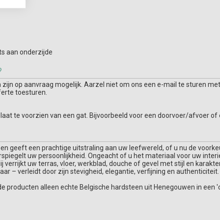
hts aan onderzijde
?
ijn op aanvraag mogelijk. Aarzel niet om ons een e-mail te sturen met
ferte toesturen.
plaat te voorzien van een gat. Bijvoorbeeld voor een doorvoer/afvoer of
teen geeft een prachtige uitstraling aan uw leefwereld, of u nu de voor
erspiegelt uw persoonlijkheid. Ongeacht of u het materiaal voor uw interi
 verrijkt uw terras, vloer, werkblad, douche of gevel met stijl en karakte
r – verleidt door zijn stevigheid, elegantie, verfijning en authenticiteit.
de producten alleen echte Belgische hardsteen uit Henegouwen in een 'c