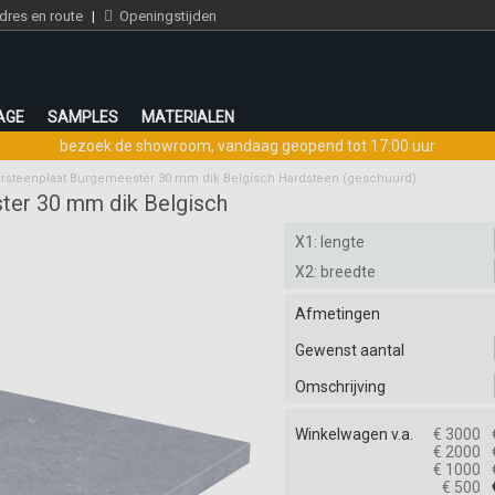
res en route
|
Openingstijden
AGE
SAMPLES
MATERIALEN
bezoek de showroom
,
vandaag geopend tot 17:00 uur
rsteenplaat Burgemeester 30 mm dik Belgisch Hardsteen (geschuurd)
ter 30 mm dik Belgisch
X1: lengte
X2: breedte
Afmetingen
Gewenst aantal
Omschrijving
Winkelwagen v.a.
€ 3000
€ 2000
€ 1000
€ 500