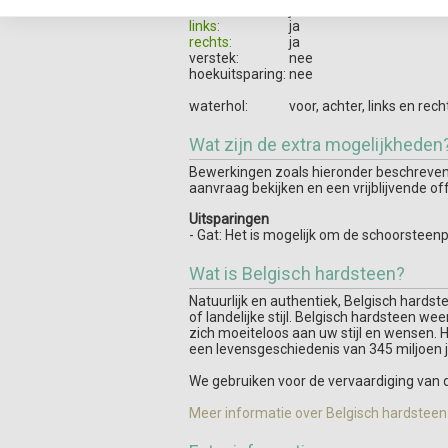
achter:
ja
links:
ja
rechts:
ja
verstek:
nee
hoekuitsparing:
nee
waterhol:
voor, achter, links en rec
Wat zijn de extra mogelijkheden
Bewerkingen zoals hieronder beschreven z
aanvraag bekijken en een vrijblijvende of
Uitsparingen
- Gat: Het is mogelijk om de schoorsteen
Wat is Belgisch hardsteen?
Natuurlijk en authentiek, Belgisch hards
of landelijke stijl. Belgisch hardsteen we
zich moeiteloos aan uw stijl en wensen. Hij
een levensgeschiedenis van 345 miljoen jaa
We gebruiken voor de vervaardiging van 
Meer informatie over Belgisch hardsteen