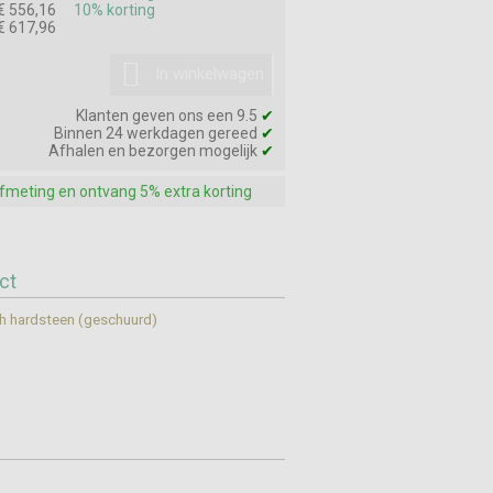
€ 556,16
10% korting
€ 617,96
In winkelwagen
Klanten geven ons een 9.5
✔
Binnen 24 werkdagen gereed
✔
Afhalen en bezorgen mogelijk
✔
afmeting en ontvang 5% extra korting
ct
h hardsteen (geschuurd)