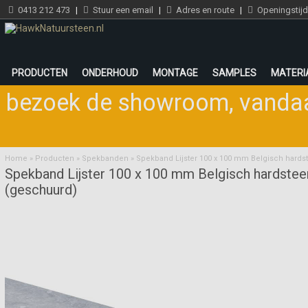
0413 212 473
|
Stuur een email
|
Adres en route
|
Openingstij
PRODUCTEN
ONDERHOUD
MONTAGE
SAMPLES
MATERI
bezoek de showroom
,
vandaa
Home
»
Producten
»
Spekbanden
»
Spekband Lijster 100 x 100 mm Belgisch hard
Spekband Lijster 100 x 100 mm Belgisch hardstee
(geschuurd)