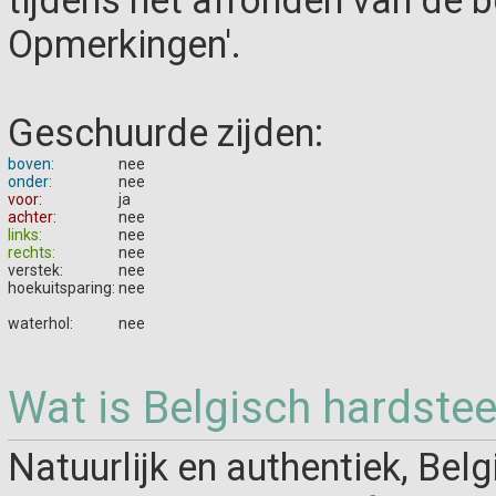
tijdens het afronden van de be
Opmerkingen'.
Geschuurde zijden:
boven:
nee
onder:
nee
voor:
ja
achter:
nee
links:
nee
rechts:
nee
verstek:
nee
hoekuitsparing:
nee
waterhol:
nee
Wat is Belgisch hardste
Natuurlijk en authentiek, Bel