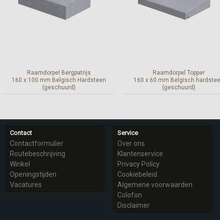
Raamdorpel Bergpatrijs
Raamdorpel Topper
160 x 100 mm Belgisch Hardsteen
160 x 60 mm Belgisch hardste
(geschuurd)
(geschuurd)
Meer info
Meer info
Contact
Service
Contactformulier
Over ons
Routebeschrijving
Klantenservice
Winkel
Privacy Policy
Openingstijden
Cookiebeleid
Vacatures
Algemene voorwaarden
Colofon
Disclaimer