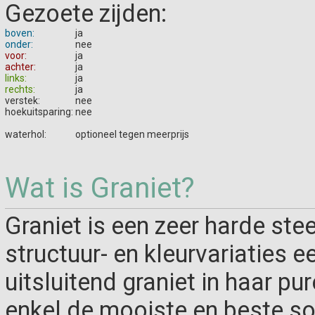
Gezoete zijden:
boven:
ja
onder:
nee
voor:
ja
achter:
ja
links:
ja
rechts:
ja
verstek:
nee
hoekuitsparing:
nee
waterhol:
optioneel tegen meerprijs
Wat is Graniet?
Graniet is een zeer harde ste
structuur- en kleurvariaties ee
uitsluitend graniet in haar p
enkel de mooiste en beste so