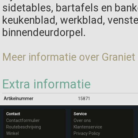
sidetables, bartafels en bank
keukenblad, werkblad, venste
binnendeurdorpel.
Meer informatie over Graniet
Extra informatie
Artikelnummer
15871
Contact
Service
Contactformulier
Over ons
Routebeschrijving
Klantenservice
Winkel
Privacy Policy