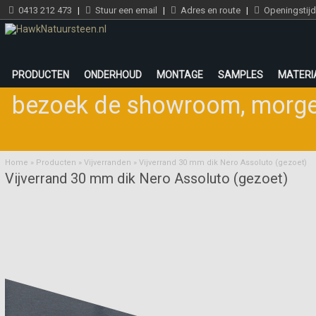
0413 212 473
|
Stuur een email
|
Adres en route
|
Openingstij
PRODUCTEN
ONDERHOUD
MONTAGE
SAMPLES
MATERI
bezoek de showroom
,
morge
Home
»
Producten
»
Vijverranden
»
Vijverrand 30 mm dik Nero Assoluto (gezoet)
Vijverrand 30 mm dik Nero Assoluto (gezoet)