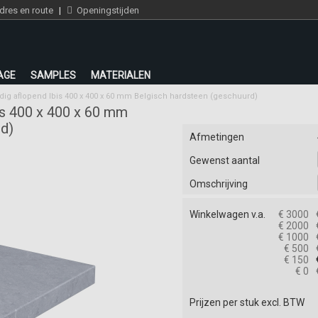
res en route
|
Openingstijden
AGE
SAMPLES
MATERIALEN
ijdig aflopend Ibis 400 x 400 x 60 mm Belgisch hardsteen (geschuurd)
bis 400 x 400 x 60 mm
rd)
Afmetingen
Gewenst aantal
Omschrijving
Winkelwagen v.a.
€ 3000
€ 2000
€ 1000
€ 500
€ 150
€ 0
Prijzen per stuk excl. BTW