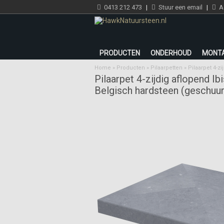
0413 212 473
|
Stuur een email
|
Ad
PRODUCTEN
ONDERHOUD
MONT
Home
»
Producten
»
Pilaarpetten
»
Pilaarpet 4-z
Pilaarpet 4-zijdig aflopend I
Belgisch hardsteen (geschuu