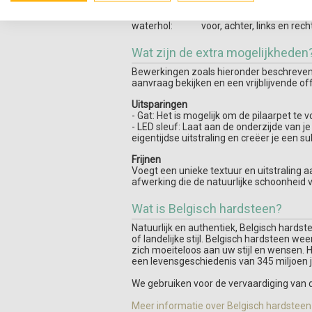
hoekuitsparing:
nee
waterhol:
voor, achter, links en rec
Wat zijn de extra mogelijkheden
Bewerkingen zoals hieronder beschreven z
aanvraag bekijken en een vrijblijvende of
Uitsparingen
- Gat: Het is mogelijk om de pilaarpet te
- LED sleuf: Laat aan de onderzijde van j
eigentijdse uitstraling en creëer je een sub
Frijnen
Voegt een unieke textuur en uitstraling a
afwerking die de natuurlijke schoonheid 
Wat is Belgisch hardsteen?
Natuurlijk en authentiek, Belgisch hards
of landelijke stijl. Belgisch hardsteen we
zich moeiteloos aan uw stijl en wensen. Hij
een levensgeschiedenis van 345 miljoen jaa
We gebruiken voor de vervaardiging van 
Meer informatie over Belgisch hardsteen