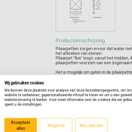
Productomschrijving
Pilaarpetten zorgen ervoor dat water ni
het afbreken van stenen.
Pilaarpet "Ibis" loopt, vanuit het midden,
pilaarpetten voorzien van een zogenaamd 
Het is mogelijk om gaten in de pilaarpett
Indien artikelen naast of tegen elkaar ge
Wij gebruiken cookies
voorkomen. U kunt dit aangeven tijdens h
We kunnen deze plaatsen voor analyse van onze bezoekersgegevens, om on
website te verbeteren, gepersonaliseerde inhoud te tonen en om u een gewel
Geschuurde zijden:
website-ervaring te bieden. Voor meer informatie over de cookies die we gebr
boven:
ja
opent u de instellingen.
onder:
nee (op verzoek tegen me
voor:
ja
achter:
ja
links:
ja
Accepteer
rechts:
ja
Weigeren
Nee, pas aan
alles
verstek:
nee