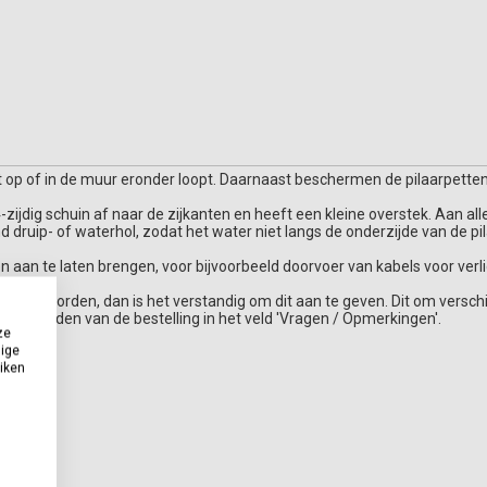
et op of in de muur eronder loopt. Daarnaast beschermen de pilaarpett
 4-zijdig schuin af naar de zijkanten en heeft een kleine overstek. Aan all
druip- of waterhol, zodat het water niet langs de onderzijde van de pi
en aan te laten brengen, voor bijvoorbeeld doorvoer van kabels voor verli
plaatst worden, dan is het verstandig om dit aan te geven. Dit om verschi
et afronden van de bestelling in het veld 'Vragen / Opmerkingen'.
ze
dige
uiken
erprijs)