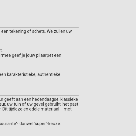
 een tekening of schets. We zullen uw
t.
iermee geef je jouw pilaarpet een
een karakteristieke, authentieke
keur geeft aan een hedendaagse, klassieke
eur, uw tuin of uw gevel gebruikt, het past
r. Dit tijdloze en edele materiaal – met
ourante'- danwel 'super'-keuze.