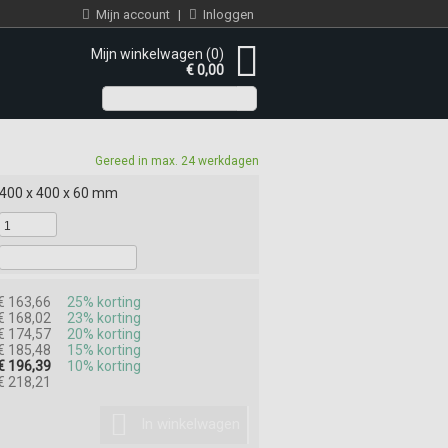
Mijn account
|
Inloggen
Mijn winkelwagen (0)
€ 0,00
Gereed in max. 24 werkdagen
400 x 400 x 60 mm
€ 163,66
25% korting
€ 168,02
23% korting
€ 174,57
20% korting
€ 185,48
15% korting
€ 196,39
10% korting
€ 218,21
In winkelwagen