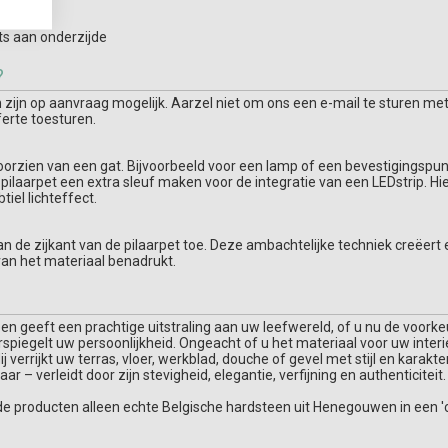
hts aan onderzijde
?
ijn op aanvraag mogelijk. Aarzel niet om ons een e-mail te sturen met
ferte toesturen.
 voorzien van een gat. Bijvoorbeeld voor een lamp of een bevestigingspun
e pilaarpet een extra sleuf maken voor de integratie van een LEDstrip. H
tiel lichteffect.
an de zijkant van de pilaarpet toe. Deze ambachtelijke techniek creëert 
van het materiaal benadrukt.
teen geeft een prachtige uitstraling aan uw leefwereld, of u nu de voor
erspiegelt uw persoonlijkheid. Ongeacht of u het materiaal voor uw interi
 verrijkt uw terras, vloer, werkblad, douche of gevel met stijl en karakte
r – verleidt door zijn stevigheid, elegantie, verfijning en authenticiteit.
de producten alleen echte Belgische hardsteen uit Henegouwen in een 'c