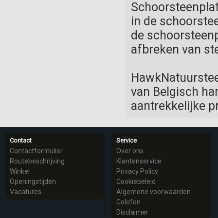
Schoorsteenplat
in de schoorste
de schoorsteenp
afbreken van st
HawkNatuursteen
van Belgisch ha
aantrekkelijke p
Contact
Service
Contactformulier
Over ons
Routebeschrijving
Klantenservice
Winkel
Privacy Policy
Openingstijden
Cookiebeleid
Vacatures
Algemene voorwaarden
Colofon
Disclaimer