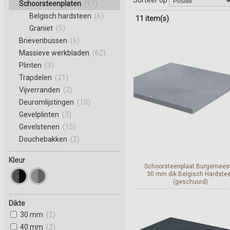
Schoorsteenplaten
(11)
Belgisch hardsteen
(6)
11 item(s)
Graniet
(5)
Brievenbussen
(6)
Massieve werkbladen
(62)
Plinten
(3)
Trapdelen
(21)
Vijverranden
(2)
Deuromlijstingen
(10)
Gevelplinten
(3)
Gevelstenen
(15)
Douchebakken
(2)
Kleur
Schoorsteenplaat Burgemees
30 mm dik Belgisch Hardste
(geschuurd)
Dikte
Bekijk en bestel
30 mm
(2)
40 mm
(2)