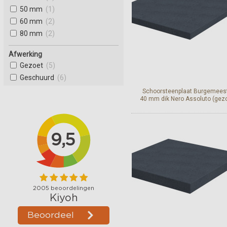
50 mm
(1)
60 mm
(2)
80 mm
(2)
Afwerking
Gezoet
(5)
Geschuurd
(6)
Schoorsteenplaat Burgemees
40 mm dik Nero Assoluto (gez
Bekijk en bestel