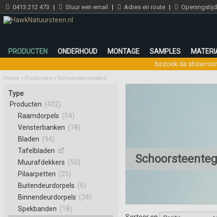
0413 212 473
|
Stuur een email
|
Adres en route
|
Openingstij
PRODUCTEN
ONDERHOUD
MONTAGE
SAMPLES
MATERI
bezoek de showro
Home
»
Producten
»
Schoorsteenplaten
Type
Producten
(432)
Raamdorpels
(54)
Vensterbanken
(78)
Bladen
(94)
Tafelbladen
Schoorsteenteg
Muurafdekkers
(50)
Pilaarpetten
(25)
Buitendeurdorpels
(6)
Binnendeurdorpels
(34)
Spekbanden
(18)
Sorteer op