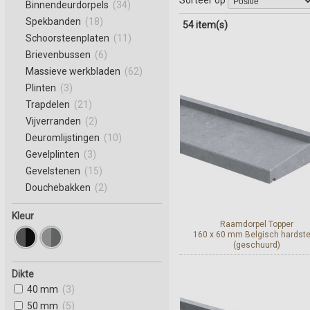
Binnendeurdorpels
(34)
Spekbanden
(18)
54 item(s)
Schoorsteenplaten
(11)
Brievenbussen
(6)
Massieve werkbladen
(62)
Plinten
(3)
Trapdelen
(21)
Vijverranden
(2)
Deuromlijstingen
(10)
Gevelplinten
(3)
Gevelstenen
(15)
Douchebakken
(2)
Kleur
Raamdorpel Topper
160 x 60 mm Belgisch hardst
(geschuurd)
Dikte
Bekijk en bestel
40 mm
(3)
50 mm
(5)