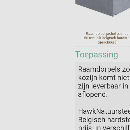
Raamdorpel profiel op maat
150 mm dik Belgisch hardste
(geschuurd)
Toepassing
Bekijk en bestel
Raamdorpels zor
kozijn komt niet
zijn leverbaar i
aflopend.
HawkNatuursteen
Belgisch hardste
prijs, in versch