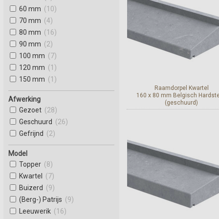
60 mm
(10)
70 mm
(4)
80 mm
(16)
90 mm
(2)
100 mm
(7)
120 mm
(1)
150 mm
(1)
Raamdorpel Kwartel
160 x 80 mm Belgisch Hardst
Afwerking
(geschuurd)
Gezoet
(28)
Geschuurd
(26)
Bekijk en bestel
Gefrijnd
(2)
Model
Topper
(8)
Kwartel
(7)
Buizerd
(9)
(Berg-) Patrijs
(9)
Leeuwerik
(16)