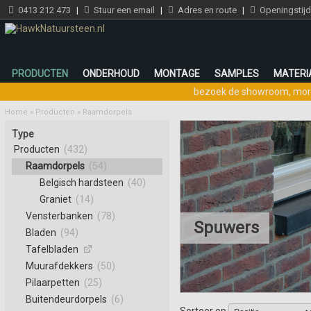
0413 212 473
|
Stuur een email
|
Adres en route
|
Openingstij
PRODUCTEN
ONDERHOUD
MONTAGE
SAMPLES
MATERI
bezoek de showroom
,
mor
Home
»
Producten
»
Raamdorpels
Type
Producten
(432)
Raamdorpels
(54)
Belgisch hardsteen
(40)
Graniet
(14)
Vensterbanken
(78)
Spuwers
Bladen
(94)
Tafelbladen
Muurafdekkers
(50)
Pilaarpetten
(25)
Buitendeurdorpels
(6)
Sorteer op