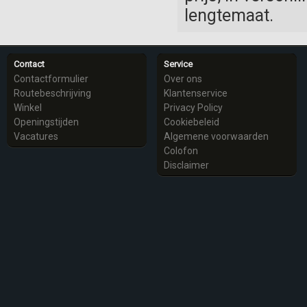
lengtemaat.
Contact
Service
Contactformulier
Over ons
Routebeschrijving
Klantenservice
Winkel
Privacy Policy
Openingstijden
Cookiebeleid
Vacatures
Algemene voorwaarden
Colofon
Disclaimer