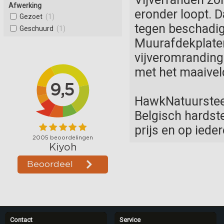
Afwerking
eronder loopt. 
Gezoet
(1)
tegen beschadig
Geschuurd
(1)
Muurafdekplaten
vijveromranding
met het maaivel
HawkNatuursteen
Belgisch hardste
prijs en op ied
Contact
Service