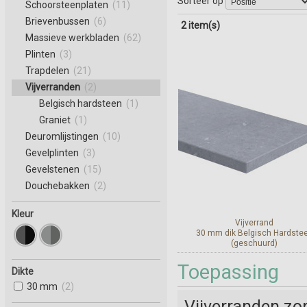
Sorteer op
Schoorsteenplaten
(11)
Brievenbussen
(6)
2 item(s)
Massieve werkbladen
(62)
Plinten
(3)
Trapdelen
(21)
Vijverranden
(2)
Belgisch hardsteen
(1)
Graniet
(1)
Deuromlijstingen
(10)
Gevelplinten
(3)
Gevelstenen
(15)
Douchebakken
(2)
Kleur
Vijverrand
30 mm dik Belgisch Hardste
(geschuurd)
Toepassing
Dikte
Bekijk en bestel
30 mm
(2)
Vijverranden zor