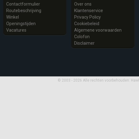
Contactformulier
Over ons
Routebeschrijving
Klantenservice
Winkel
Privacy Policy
Openingstijden
Cookiebeleid
Vacatures
Algemene voorwaarden
Colofon
Disclaimer
© 2003 - 2026 Alle rechten voorbehouden. Haw