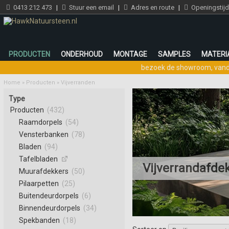
0413 212 473
|
Stuur een email
|
Adres en route
|
Openingstij
PRODUCTEN
ONDERHOUD
MONTAGE
SAMPLES
MATERI
bezoek de showroom
,
vand
Home
»
Producten
»
Vijverranden
Type
Producten
(432)
Raamdorpels
(54)
Vensterbanken
(78)
Bladen
(94)
Tafelbladen
Vijverrandafde
Muurafdekkers
(50)
Pilaarpetten
(25)
Buitendeurdorpels
(6)
Binnendeurdorpels
(34)
Spekbanden
(18)