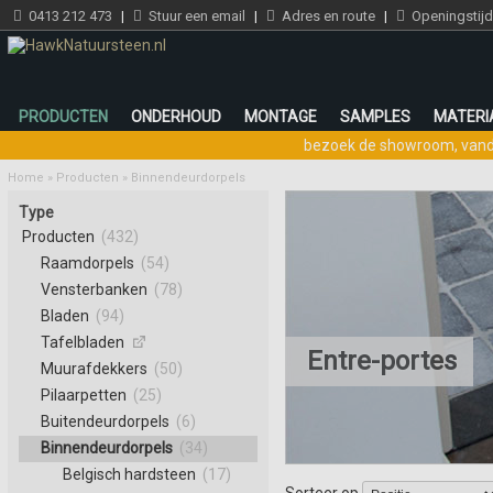
0413 212 473
|
Stuur een email
|
Adres en route
|
Openingstij
PRODUCTEN
ONDERHOUD
MONTAGE
SAMPLES
MATERI
bezoek de showroom
,
vand
Home
»
Producten
»
Binnendeurdorpels
Type
Producten
(432)
Raamdorpels
(54)
Vensterbanken
(78)
Bladen
(94)
Tafelbladen
Entre-portes
Muurafdekkers
(50)
Pilaarpetten
(25)
Buitendeurdorpels
(6)
Binnendeurdorpels
(34)
Belgisch hardsteen
(17)
Sorteer op