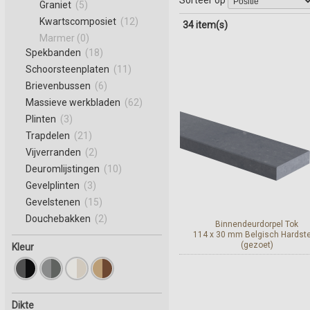
Graniet
(5)
Kwartscomposiet
(12)
34 item(s)
Marmer (0)
Spekbanden
(18)
Schoorsteenplaten
(11)
Brievenbussen
(6)
Massieve werkbladen
(62)
Plinten
(3)
Trapdelen
(21)
Vijverranden
(2)
Deuromlijstingen
(10)
Gevelplinten
(3)
Gevelstenen
(15)
Douchebakken
(2)
Binnendeurdorpel Tok
114 x 30 mm Belgisch Hardst
(gezoet)
Kleur
Bekijk en bestel
Dikte