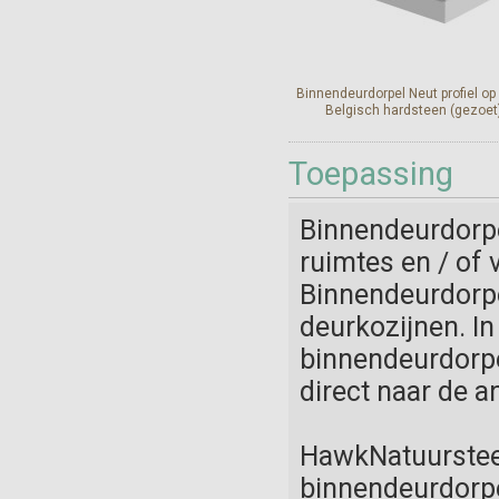
Binnendeurdorpel Neut profiel op
Belgisch hardsteen (gezoet
Geschikt voor Belgisch hards
Toepassing
binnendeurdorpels in een ge
afwerking. Betreft een linker
rechterneut, prijs per stuk
Exclusief verlijmen op
Binnendeurdorpe
binnendeurdorpel.
ruimtes en / of 
Binnendeurdorpe
Bekijk en bestel
deurkozijnen. I
binnendeurdorpel
direct naar de a
HawkNatuursteen
binnendeurdorpel