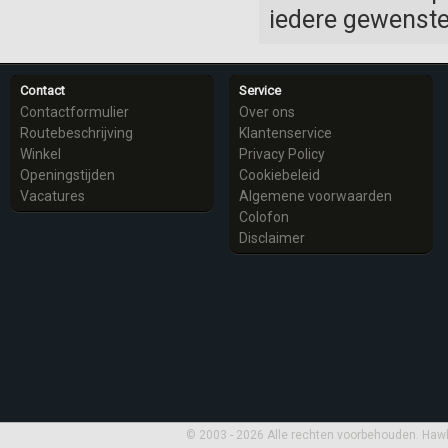
iedere gewenste
Contact
Service
Contactformulier
Over ons
Routebeschrijving
Klantenservice
Winkel
Privacy Policy
Openingstijden
Cookiebeleid
Vacatures
Algemene voorwaarden
Colofon
Disclaimer
© 2003 - 2026 Alle rechten voorbehouden. Haw