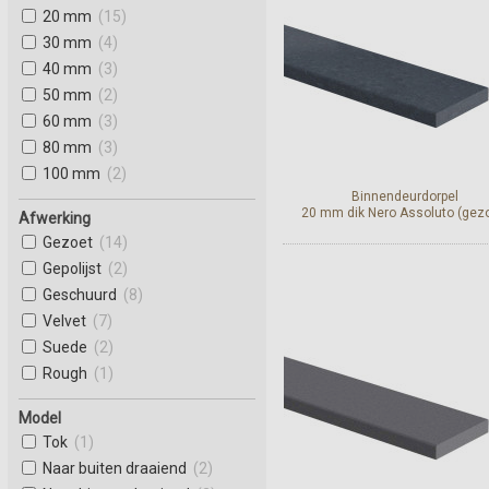
20 mm
(15)
30 mm
(4)
40 mm
(3)
50 mm
(2)
60 mm
(3)
80 mm
(3)
100 mm
(2)
Binnendeurdorpel
20 mm dik Nero Assoluto (gez
Afwerking
Gezoet
(14)
Gepolijst
(2)
Geschuurd
(8)
Bekijk en bestel
Velvet
(7)
Suede
(2)
Rough
(1)
Model
Tok
(1)
Naar buiten draaiend
(2)