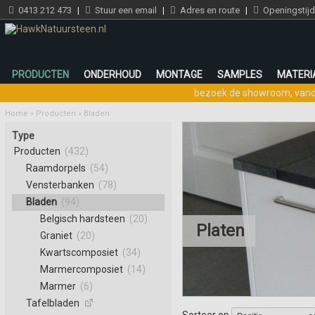
0413 212 473
|
Stuur een email
|
Adres en route
|
Openingstij
PRODUCTEN
ONDERHOUD
MONTAGE
SAMPLES
MATERI
bezoek de showroom
,
vand
Home
»
Producten
»
Bladen
Type
Producten
(432)
Raamdorpels
(54)
Vensterbanken
(78)
Bladen
(94)
Belgisch hardsteen
(20)
Platen
Graniet
(20)
Kwartscomposiet
(34)
Marmercomposiet
(14)
Marmer
(6)
Tafelbladen
Sorteer op