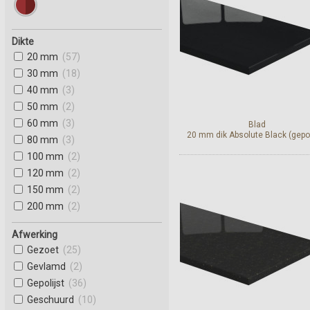
Dikte
20 mm
(57)
30 mm
(18)
40 mm
(3)
50 mm
(2)
60 mm
(3)
Blad
20 mm dik Absolute Black (gepol
80 mm
(3)
100 mm
(2)
120 mm
(2)
150 mm
(2)
Bekijk en bestel
200 mm
(2)
Afwerking
Gezoet
(25)
Gevlamd
(2)
Gepolijst
(36)
Geschuurd
(10)