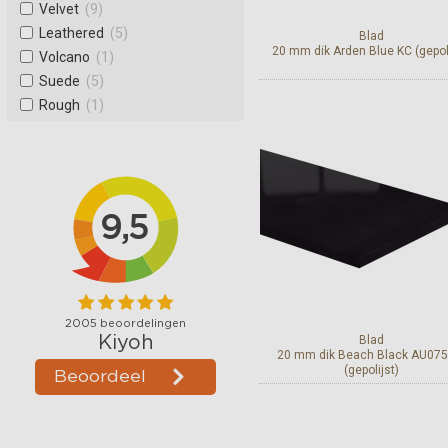
Velvet
(9)
Leathered
(5)
Blad
20 mm dik Arden Blue KC (gepoli
Volcano
(1)
Suede
(5)
Rough
(1)
Bekijk en bestel
Blad
20 mm dik Beach Black AU075
(gepolijst)
Bekijk en bestel