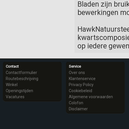
Bladen zijn brui
bewerkingen mog
HawkNatuurstee
kwartscomposiet
op iedere gewen
Contact
Service
Contactformulier
Over ons
Routebeschrijving
Klantenservice
Winkel
Privacy Policy
Openingstijden
Cookiebeleid
Vacatures
Algemene voorwaarden
Colofon
Disclaimer