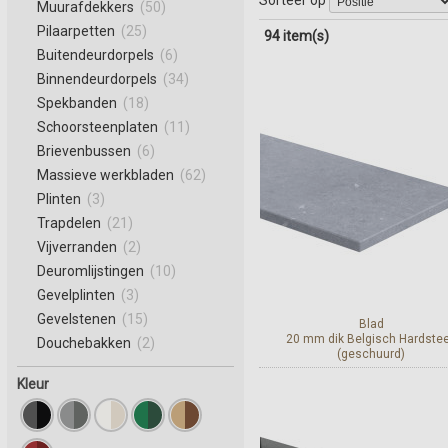
Muurafdekkers
(50)
Pilaarpetten
(25)
94 item(s)
Buitendeurdorpels
(6)
Binnendeurdorpels
(34)
Spekbanden
(18)
Schoorsteenplaten
(11)
Brievenbussen
(6)
Massieve werkbladen
(62)
Plinten
(3)
Trapdelen
(21)
Vijverranden
(2)
Deuromlijstingen
(10)
Gevelplinten
(3)
Gevelstenen
(15)
Blad
20 mm dik Belgisch Hardste
Douchebakken
(2)
(geschuurd)
Kleur
Bekijk en bestel